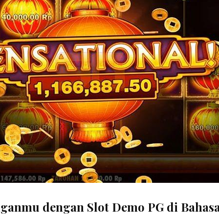
ganmu dengan Slot Demo PG di Bahas