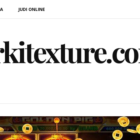
LA
JUDI ONLINE
rkitexture.c