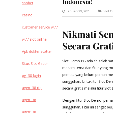
Indonesia!
sbobet
Categ
Januari 29, 2025
Slot O
casino
customer service w77
Nikmati Se
w77 slot online
Secara Grat
Apk dokter scatter
Slot Demo PG adalah salah sat
Situs Slot Gacor
macam tema dan fitur yang men
pemula yang belum pernah me
pg138 login
sungguhan. Untuk itu, Slot D
agen138 rtp
secara gratis melalui fitur Slo
agen138
Dengan fitur Slot Demo, pema
sungguhan. Fitur ini sangat b
agen138