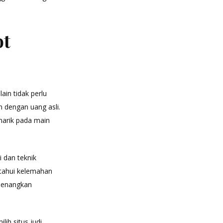
ot
ain tidak perlu
 dengan uang asli.
narik pada main
 dan teknik
tahui kelemahan
emenangkan
h situs judi