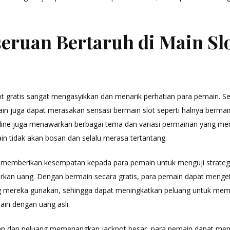
eruan Bertaruh di Main Sl
lot gratis sangat mengasyikkan dan menarik perhatian para pemain. Sel
n juga dapat merasakan sensasi bermain slot seperti halnya bermain
nline juga menawarkan berbagai tema dan variasi permainan yang me
ain tidak akan bosan dan selalu merasa tertantang.
uga memberikan kesempatan kepada para pemain untuk menguji strategi
rkan uang. Dengan bermain secara gratis, para pemain dapat menge
ang mereka gunakan, sehingga dapat meningkatkan peluang untuk m
in dengan uang asli.
 dan peluang memenangkan jackpot besar, para pemain dapat memili