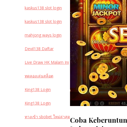
kaskus138 slot login
kaskus138 slot login
mahjong ways login
Devil138 Daftar
Live Draw HK Malam Ini
ทดลองเล่นสล็อต
King138 Login
King138 Login
ทางเข้า sbobet ใหม่ล่าสุด
Coba Keberuntun