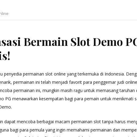
ories
nline
nsasi Bermain Slot Demo P
is!
u penyedia permainan slot online yang terkemuka di Indonesia. Deng
arik, permainan ini telah menjadi favorit para penggemar judi onlin
ncoba permainan ini, mungkin masih ragu untuk memasang taruhan
emo PG menawarkan kesempatan bagi para pemain untuk menikmati s
t Demo.
in dapat mencoba berbagai macam permainan slot tanpa harus men
erguna bagi para pemula yang ingin memahami permainan dan mempela