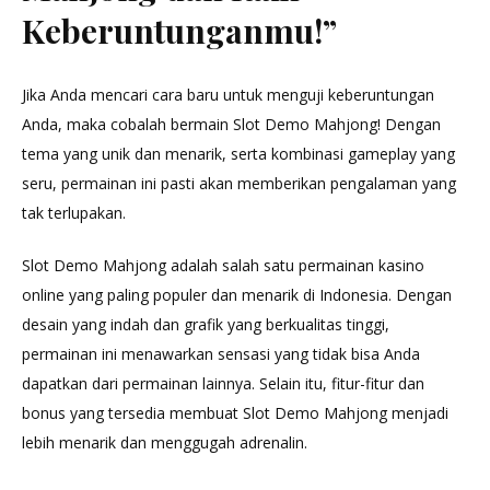
Keberuntunganmu!”
Jika Anda mencari cara baru untuk menguji keberuntungan
Anda, maka cobalah bermain Slot Demo Mahjong! Dengan
tema yang unik dan menarik, serta kombinasi gameplay yang
seru, permainan ini pasti akan memberikan pengalaman yang
tak terlupakan.
Slot Demo Mahjong adalah salah satu permainan kasino
online yang paling populer dan menarik di Indonesia. Dengan
desain yang indah dan grafik yang berkualitas tinggi,
permainan ini menawarkan sensasi yang tidak bisa Anda
dapatkan dari permainan lainnya. Selain itu, fitur-fitur dan
bonus yang tersedia membuat Slot Demo Mahjong menjadi
lebih menarik dan menggugah adrenalin.