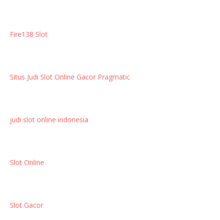
s
i
Fire138 Slot
p
o
Situs Judi Slot Online Gacor Pragmatic
s
judi slot online indonesia
Slot Online
Slot Gacor