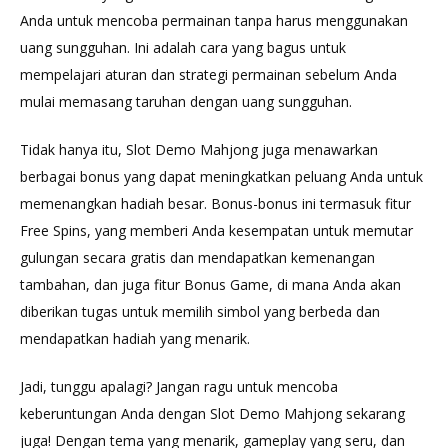
Anda untuk mencoba permainan tanpa harus menggunakan
uang sungguhan. Ini adalah cara yang bagus untuk
mempelajari aturan dan strategi permainan sebelum Anda
mulai memasang taruhan dengan uang sungguhan.
Tidak hanya itu, Slot Demo Mahjong juga menawarkan
berbagai bonus yang dapat meningkatkan peluang Anda untuk
memenangkan hadiah besar. Bonus-bonus ini termasuk fitur
Free Spins, yang memberi Anda kesempatan untuk memutar
gulungan secara gratis dan mendapatkan kemenangan
tambahan, dan juga fitur Bonus Game, di mana Anda akan
diberikan tugas untuk memilih simbol yang berbeda dan
mendapatkan hadiah yang menarik.
Jadi, tunggu apalagi? Jangan ragu untuk mencoba
keberuntungan Anda dengan Slot Demo Mahjong sekarang
juga! Dengan tema yang menarik, gameplay yang seru, dan