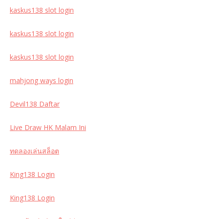
kaskus138 slot login
kaskus138 slot login
kaskus138 slot login
mahjong ways login
Devil138 Daftar
Live Draw HK Malam Ini
ทดลองเล่นสล็อต
King138 Login
King138 Login