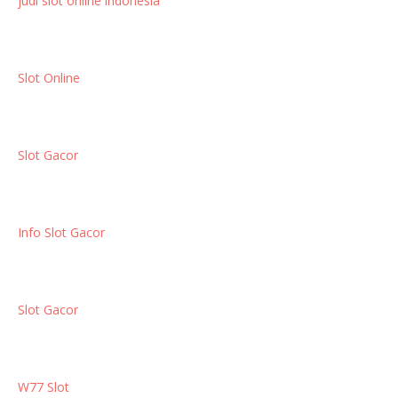
judi slot online indonesia
Slot Online
Slot Gacor
Info Slot Gacor
Slot Gacor
W77 Slot