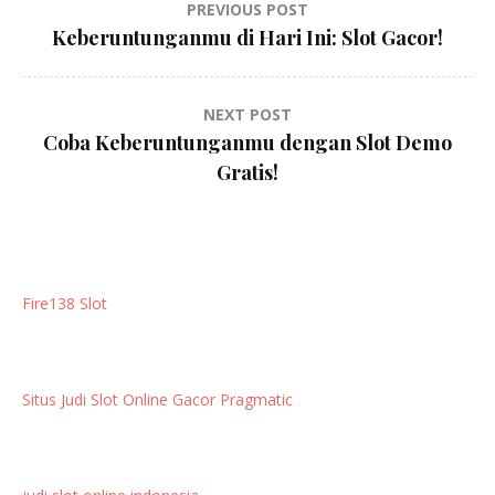
N
PREVIOUS POST
Keberuntunganmu di Hari Ini: Slot Gacor!
a
v
NEXT POST
i
Coba Keberuntunganmu dengan Slot Demo
Gratis!
g
a
s
Fire138 Slot
i
p
o
Situs Judi Slot Online Gacor Pragmatic
s