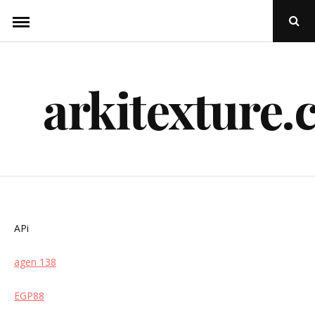
Skip
Ope
to
Sear
Popu
content
arkitexture
APi
agen 138
EGP88