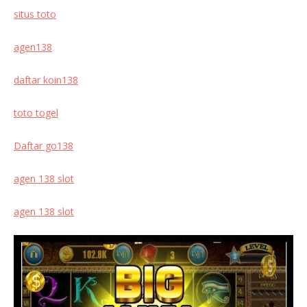
situs toto
agen138
daftar koin138
toto togel
Daftar go138
agen 138 slot
agen 138 slot