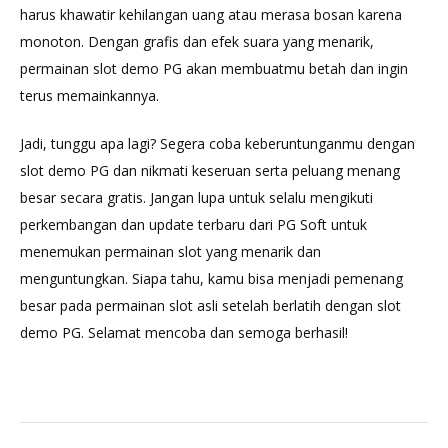
harus khawatir kehilangan uang atau merasa bosan karena
monoton. Dengan grafis dan efek suara yang menarik,
permainan slot demo PG akan membuatmu betah dan ingin
terus memainkannya.
Jadi, tunggu apa lagi? Segera coba keberuntunganmu dengan
slot demo PG dan nikmati keseruan serta peluang menang
besar secara gratis. Jangan lupa untuk selalu mengikuti
perkembangan dan update terbaru dari PG Soft untuk
menemukan permainan slot yang menarik dan
menguntungkan. Siapa tahu, kamu bisa menjadi pemenang
besar pada permainan slot asli setelah berlatih dengan slot
demo PG. Selamat mencoba dan semoga berhasil!