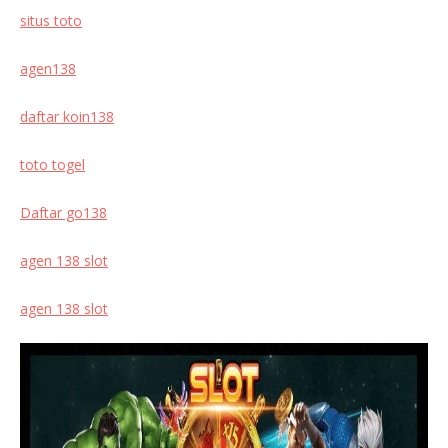
situs toto
agen138
daftar koin138
toto togel
Daftar go138
agen 138 slot
agen 138 slot