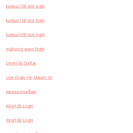
kaskus138 slot login
kaskus138 slot login
kaskus138 slot login
mahjong ways login
Devil138 Daftar
Live Draw HK Malam Ini
ทดลองเล่นสล็อต
King138 Login
King138 Login