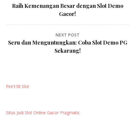
Raih Kemenangan Besar dengan Slot Demo
a
Gacor!
v
i
NEXT POST
Seru dan Menguntungkan: Coba Slot Demo PG
g
Sekarang!
a
s
i
Fire138 Slot
p
o
Situs Judi Slot Online Gacor Pragmatic
s