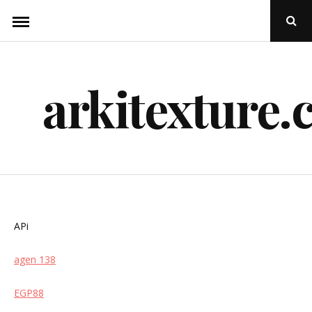
Skip
Ope
to
Sear
Popu
content
arkitexture
APi
agen 138
EGP88