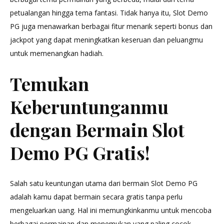
petualangan hingga tema fantasi. Tidak hanya itu, Slot Demo
PG juga menawarkan berbagai fitur menarik seperti bonus dan
jackpot yang dapat meningkatkan keseruan dan peluangmu
untuk memenangkan hadiah.
Temukan
Keberuntunganmu
dengan Bermain Slot
Demo PG Gratis!
Salah satu keuntungan utama dari bermain Slot Demo PG
adalah kamu dapat bermain secara gratis tanpa perlu
mengeluarkan uang. Hal ini memungkinkanmu untuk mencoba
berbagai permainan dan menemukan yang paling cocok