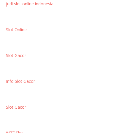
judi slot online indonesia
Slot Online
Slot Gacor
Info Slot Gacor
Slot Gacor
W77 Slot