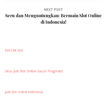
i
NEXT POST
Seru dan Menguntungkan: Bermain Slot Online
g
di Indonesia!
a
s
i
Fire138 Slot
p
o
Situs Judi Slot Online Gacor Pragmatic
s
judi slot online indonesia