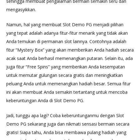
sehingga membuat pengalaman bermain semakin seru dan
mengasyikkan.
Namun, hal yang membuat Slot Demo PG menjadi pilihan
yang tepat adalah adanya fitur-fitur menarik yang tidak akan
Anda temukan di permainan slot lainnya. Contohnya adalah
fitur “Mystery Box” yang akan memberikan Anda hadiah secara
acak saat Anda berhasil memenangkan putaran. Selain itu, ada
juga fitur “Free Spins” yang memberikan Anda kesempatan
untuk memutar gulungan secara gratis dan meningkatkan
peluang Anda untuk memenangkan hadiah besar. Semua fitur
ini akan membuat Anda semakin tertantang untuk mencoba
keberuntungan Anda di Slot Demo PG.
Jadi, tunggu apa lagi? Coba keberuntunganmu dengan Slot
Demo PG sekarang juga dan nikmati sensasi bermain secara
gratis! Siapa tahu, Anda bisa membawa pulang hadiah yang