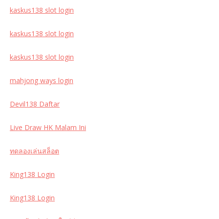
kaskus138 slot login
kaskus138 slot login
kaskus138 slot login
mahjong ways login
Devil138 Daftar
Live Draw HK Malam Ini
ทดลองเล่นสล็อต
King138 Login
King138 Login