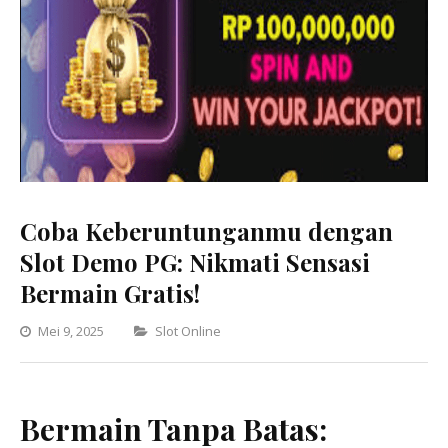
Coba Keberuntunganmu dengan
Slot Demo PG: Nikmati Sensasi
Bermain Gratis!
Categories
Mei 9, 2025
Slot Online
Bermain Tanpa Batas: