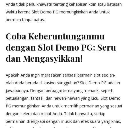
Anda tidak perlu khawatir tentang kehabisan koin atau batasan
waktu karena Slot Demo PG memungkinkan Anda untuk
bermain tanpa batas.
Coba Keberuntunganmu
dengan Slot Demo PG: Seru
dan Mengasyikkan!
Apakah Anda ingin merasakan sensasi bermain slot seolah-
olah Anda berada di kasino sungguhan? Slot Demo PG adalah
jawabannya. Dengan berbagai tema yang menarik, seperti
petualangan, fantasi, dan hewan-hewan yang lucu, Slot Demo
PG memungkinkan Anda untuk memilih permainan yang sesuai
dengan selera dan minat Anda. Tidak hanya itu, setiap
permainan dilengkapi dengan musik dan efek suara yang khas,