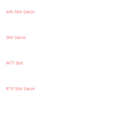
Info Slot Gacor
Slot Gacor
W77 Slot
RTP Slot Gacor