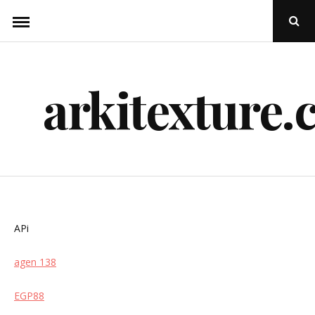
Skip
Ope
to
Sear
Popu
content
arkitexture
APi
agen 138
EGP88