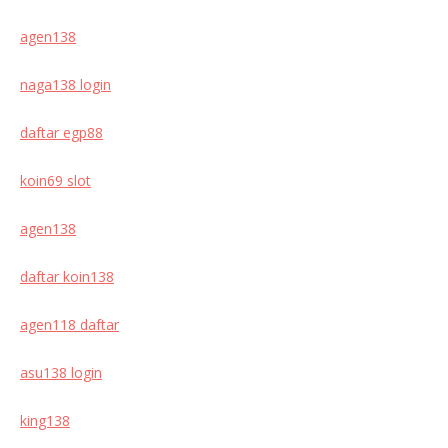
agen138
naga138 login
daftar egp88
koin69 slot
agen138
daftar koin138
agen118 daftar
asu138 login
king138