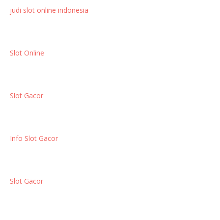
judi slot online indonesia
Slot Online
Slot Gacor
Info Slot Gacor
Slot Gacor