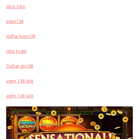
situs toto
agen138
daftar koin138
toto togel
Daftar go138
agen 138 slot
agen 138 slot