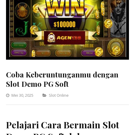
Coba Keberuntunganmu dengan
Slot Demo PG Soft
Categories
Mei 30, 2025
Slot Online
Pelajari Cara Bermain Slot