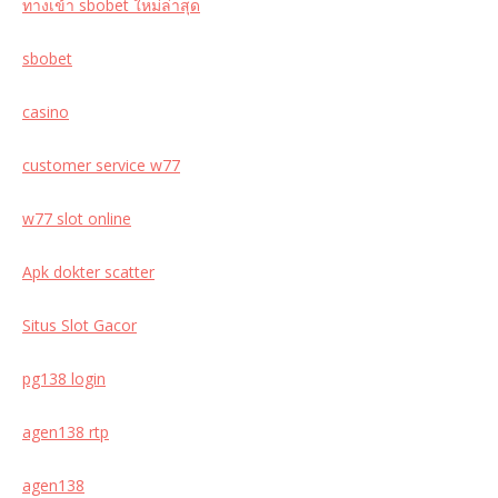
ทางเข้า sbobet ใหม่ล่าสุด
sbobet
casino
customer service w77
w77 slot online
Apk dokter scatter
Situs Slot Gacor
pg138 login
agen138 rtp
agen138