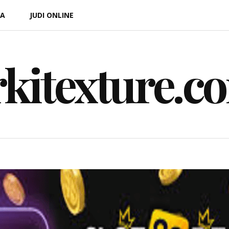
LA
JUDI ONLINE
rkitexture.c