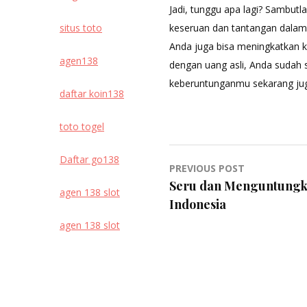
Jadi, tunggu apa lagi? Sambut
keseruan dan tantangan dalam
situs toto
Anda juga bisa meningkatkan 
agen138
dengan uang asli, Anda sudah s
keberuntunganmu sekarang jug
daftar koin138
toto togel
Daftar go138
Navigasi
PREVIOUS POST
Seru dan Menguntungkan
pos
agen 138 slot
Indonesia
agen 138 slot