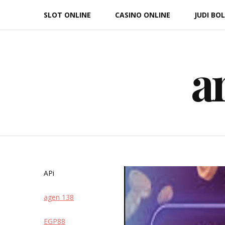
Skip
SLOT ONLINE
CASINO ONLINE
JUDI BO
to
content
a
APi
agen 138
EGP88