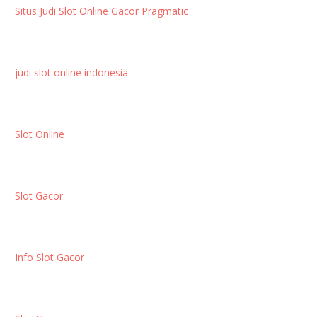
Situs Judi Slot Online Gacor Pragmatic
judi slot online indonesia
Slot Online
Slot Gacor
Info Slot Gacor