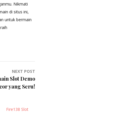
nganmu. Nikmati
n di situs ini,
an untuk bermain
raih
NEXT POST
ain Slot Demo
cor yang Seru!
Fire138 Slot