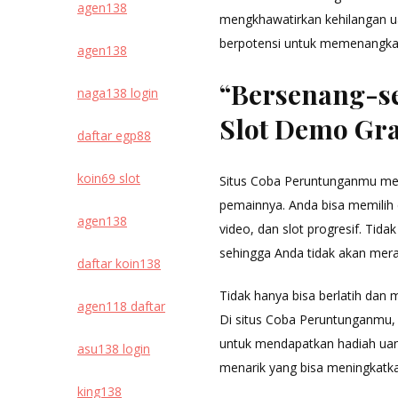
agen138
mengkhawatirkan kehilangan ua
berpotensi untuk memenangkan
agen138
“Bersenang-s
naga138 login
Slot Demo Gr
daftar egp88
koin69 slot
Situs Coba Peruntunganmu men
pemainnya. Anda bisa memilih da
agen138
video, dan slot progresif. Tid
sehingga Anda tidak akan meras
daftar koin138
Tidak hanya bisa berlatih dan
agen118 daftar
Di situs Coba Peruntunganmu, 
untuk mendapatkan hadiah uang 
asu138 login
menarik yang bisa meningkatk
king138