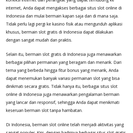
internet, Anda dapat mengakses berbagai situs slot online di
Indonesia dan mulai bermain kapan saja dan di mana saja.
Tidak perlu lagi pergi ke kasino fisik atau mengunduh aplikasi
khusus, bermain slot gratis di Indonesia dapat dilakukan
dengan sangat mudah dan praktis.
Selain itu, bermain slot gratis di Indonesia juga menawarkan
berbagai pilihan permainan yang beragam dan menarik. Dari
tema yang berbeda hingga fitur bonus yang menarik, Anda
dapat menemukan banyak variasi permainan slot yang bisa
dinikmati secara gratis. Tidak hanya itu, berbagai situs slot
online di Indonesia juga menawarkan pengalaman bermain
yang lancar dan responsif, sehingga Anda dapat menikmati
keseruan bermain slot tanpa hambatan.
Di Indonesia, bermain slot online telah menjadi aktivitas yang
sangat populer. Kini, dengan hadirnya berbagai situs slot gratis