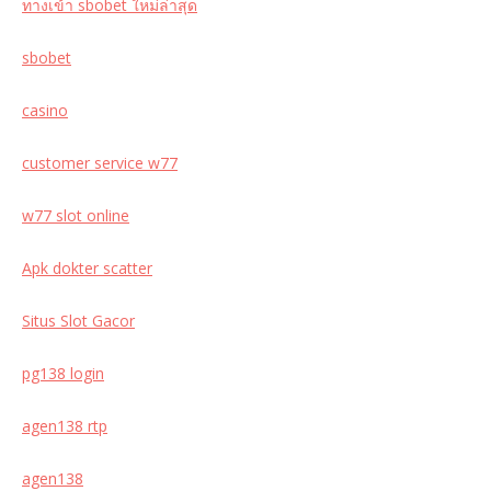
ทางเข้า sbobet ใหม่ล่าสุด
sbobet
casino
customer service w77
w77 slot online
Apk dokter scatter
Situs Slot Gacor
pg138 login
agen138 rtp
agen138