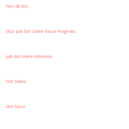
Fire138 Slot
i
p
o
Situs Judi Slot Online Gacor Pragmatic
s
judi slot online indonesia
Slot Online
Slot Gacor