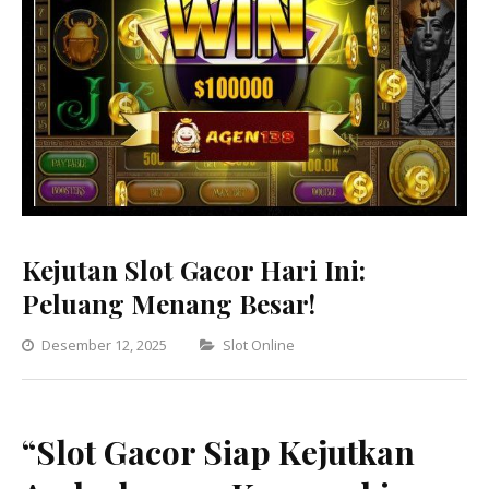
Kejutan Slot Gacor Hari Ini:
Peluang Menang Besar!
Categories
Desember 12, 2025
Slot Online
“Slot Gacor Siap Kejutkan