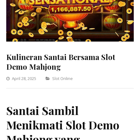
Kulineran Santai Bersama Slot
Demo Mahjong
Categories
April 28, 2025
Slot Online
Santai Sambil
Menikmati Slot Demo
Mahjong yang