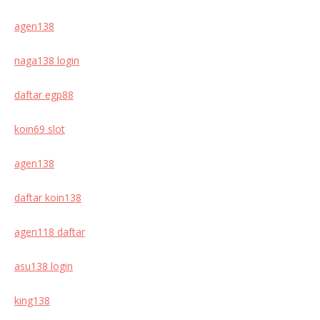
agen138
naga138 login
daftar egp88
koin69 slot
agen138
daftar koin138
agen118 daftar
asu138 login
king138