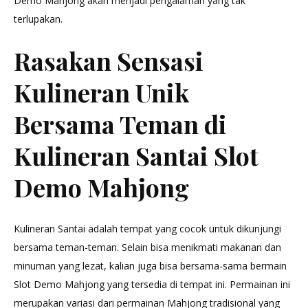
Demo Mahjong akan menjadi pengalaman yang tak
terlupakan.
Rasakan Sensasi
Kulineran Unik
Bersama Teman di
Kulineran Santai Slot
Demo Mahjong
Kulineran Santai adalah tempat yang cocok untuk dikunjungi
bersama teman-teman. Selain bisa menikmati makanan dan
minuman yang lezat, kalian juga bisa bersama-sama bermain
Slot Demo Mahjong yang tersedia di tempat ini. Permainan ini
merupakan variasi dari permainan Mahjong tradisional yang