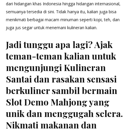
dari hidangan khas Indonesia hingga hidangan internasional,
semuanya tersedia di sini. Tidak hanya itu, kalian juga bisa
menikmati berbagai macam minuman seperti kopi, teh, dan
juga jus segar untuk menemani kulineran kalian.
Jadi tunggu apa lagi? Ajak
teman-teman kalian untuk
mengunjungi Kulineran
Santai dan rasakan sensasi
berkuliner sambil bermain
Slot Demo Mahjong yang
unik dan menggugah selera.
Nikmati makanan dan