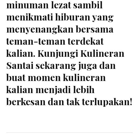
minuman lezat sambil
menikmati hiburan yang
menyenangkan bersama
teman-teman terdekat
kalian. Kunjungi Kulineran
Santai sekarang juga dan
buat momen kulineran
kalian menjadi lebih
berkesan dan tak terlupakan!