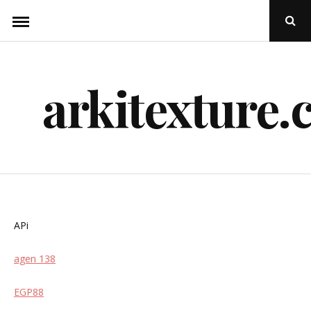
Skip
Ope
to
Sear
Popu
content
arkitexture
APi
agen 138
EGP88