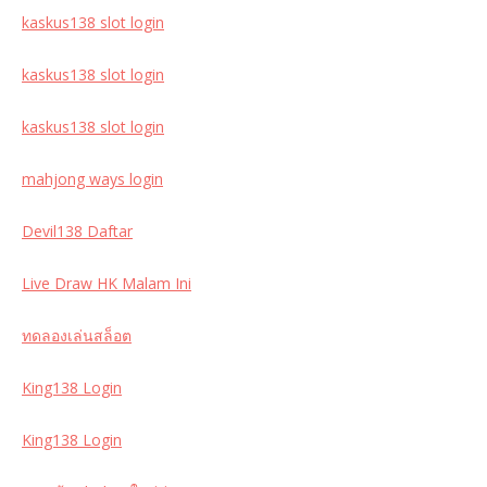
kaskus138 slot login
kaskus138 slot login
kaskus138 slot login
mahjong ways login
Devil138 Daftar
Live Draw HK Malam Ini
ทดลองเล่นสล็อต
King138 Login
King138 Login