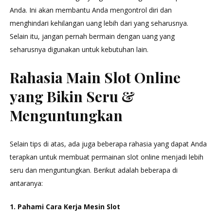
Anda. Ini akan membantu Anda mengontrol diri dan
menghindari kehilangan uang lebih dari yang seharusnya.
Selain itu, jangan pernah bermain dengan uang yang
seharusnya digunakan untuk kebutuhan lain.
Rahasia Main Slot Online
yang Bikin Seru &
Menguntungkan
Selain tips di atas, ada juga beberapa rahasia yang dapat Anda
terapkan untuk membuat permainan slot online menjadi lebih
seru dan menguntungkan. Berikut adalah beberapa di
antaranya:
1. Pahami Cara Kerja Mesin Slot