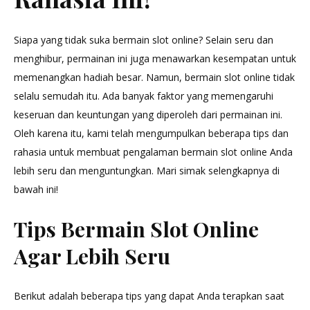
Siapa yang tidak suka bermain slot online? Selain seru dan
menghibur, permainan ini juga menawarkan kesempatan untuk
memenangkan hadiah besar. Namun, bermain slot online tidak
selalu semudah itu. Ada banyak faktor yang memengaruhi
keseruan dan keuntungan yang diperoleh dari permainan ini.
Oleh karena itu, kami telah mengumpulkan beberapa tips dan
rahasia untuk membuat pengalaman bermain slot online Anda
lebih seru dan menguntungkan. Mari simak selengkapnya di
bawah ini!
Tips Bermain Slot Online
Agar Lebih Seru
Berikut adalah beberapa tips yang dapat Anda terapkan saat