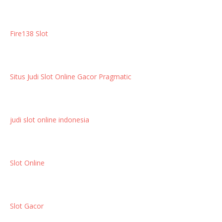
a
s
Fire138 Slot
i
p
o
Situs Judi Slot Online Gacor Pragmatic
s
judi slot online indonesia
Slot Online
Slot Gacor