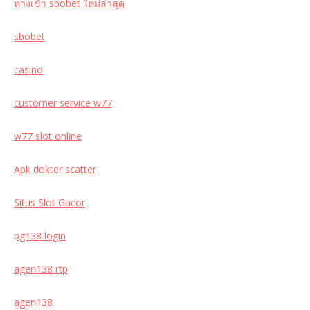
ทางเข้า sbobet ใหม่ล่าสุด
sbobet
casino
customer service w77
w77 slot online
Apk dokter scatter
Situs Slot Gacor
pg138 login
agen138 rtp
agen138