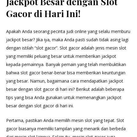
Jackpot Besar dengan Slot
Gacor di Hari Ini!
Apakah Anda seorang pecinta judi online yang selalu memburu
jackpot besar? Jika iya, maka Anda pasti sudah tidak asing lagi
dengan istilah “slot gacor”. Slot gacor adalah jenis mesin slot
yang memiliki peluang besar untuk memberikan jackpot
kepada pemainnya. Banyak pemain yang telah membuktikan
bahwa slot gacor benar-benar bisa memberikan keuntungan
yang besar. Namun, bagaimana cara mendapatkan jackpot
besar dengan slot gacor di hari ini? Berikut adalah beberapa
tips yang bisa Anda gunakan untuk memenangkan jackpot
besar dengan slot gacor di hari ini.
Pertama, pastikan Anda memilih mesin slot yang tepat. Slot
gacor biasanya memiliki tampilan yang menarik dan berbeda
dari mesin slot lainnya. Selain itu, mesin slot gacor juga