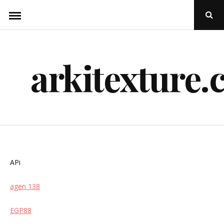
Skip
Ope
to
Sear
Popu
content
arkitexture
APi
agen 138
EGP88