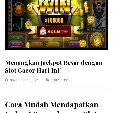
Menangkan Jackpot Besar dengan
Slot Gacor Hari Ini!
Categories
November 20, 2025
Slot Online
Cara Mudah Mendapatkan