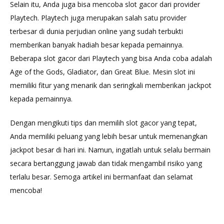
Selain itu, Anda juga bisa mencoba slot gacor dari provider
Playtech. Playtech juga merupakan salah satu provider
terbesar di dunia perjudian online yang sudah terbukti
memberikan banyak hadiah besar kepada pemainnya.
Beberapa slot gacor dari Playtech yang bisa Anda coba adalah
Age of the Gods, Gladiator, dan Great Blue. Mesin slot ini
memiliki fitur yang menarik dan seringkali memberikan jackpot
kepada pemainnya.
Dengan mengikuti tips dan memilih slot gacor yang tepat,
Anda memiliki peluang yang lebih besar untuk memenangkan
jackpot besar di hari ini. Namun, ingatlah untuk selalu bermain
secara bertanggung jawab dan tidak mengambil risiko yang
terlalu besar. Semoga artikel ini bermanfaat dan selamat
mencoba!