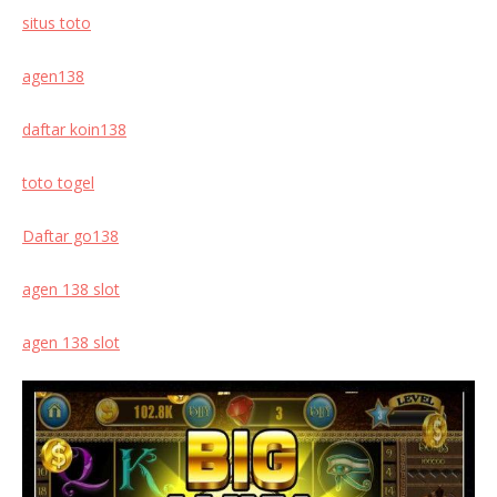
situs toto
agen138
daftar koin138
toto togel
Daftar go138
agen 138 slot
agen 138 slot