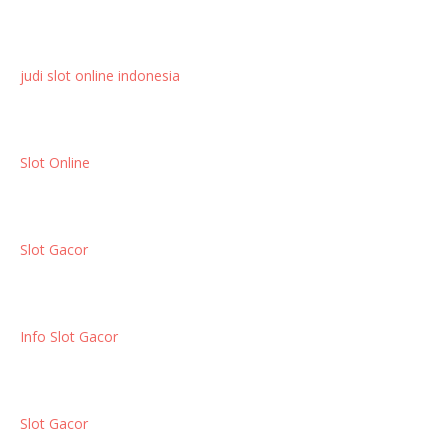
s
judi slot online indonesia
Slot Online
Slot Gacor
Info Slot Gacor
Slot Gacor