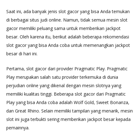
Saat ini, ada banyak jenis slot gacor yang bisa Anda temukan
di berbagai situs judi online. Namun, tidak semua mesin slot
gacor memiliki peluang sama untuk memberikan jackpot
besar. Oleh karena itu, berikut adalah beberapa rekomendasi
slot gacor yang bisa Anda coba untuk memenangkan jackpot
besar di hari ini.
Pertama, slot gacor dari provider Pragmatic Play. Pragmatic
Play merupakan salah satu provider terkemuka di dunia
perjudian online yang dikenal dengan mesin slotnya yang
memiliki kualitas tinggi. Beberapa slot gacor dari Pragmatic
Play yang bisa Anda coba adalah Wolf Gold, Sweet Bonanza,
dan Great Rhino. Selain memiliki tampilan yang menarik, mesin
slot ini juga terbukti sering memberikan jackpot besar kepada
pemainnya.