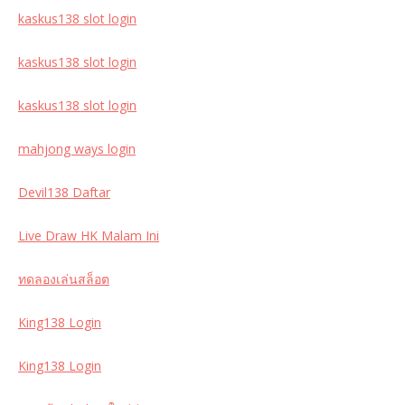
kaskus138 slot login
kaskus138 slot login
kaskus138 slot login
mahjong ways login
Devil138 Daftar
Live Draw HK Malam Ini
ทดลองเล่นสล็อต
King138 Login
King138 Login