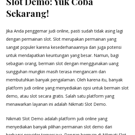
Slot Demo: Yuk Coba
Sekarang!
Jika Anda penggemar judi online, pasti sudah tidak asing lagi
dengan permainan slot. Slot merupakan permainan yang
sangat populer karena kesederhanaannya dan juga potensi
untuk mendapatkan keuntungan yang besar. Namun, bagi
sebagian orang, bermain slot dengan menggunakan uang
sungguhan mungkin masih terasa mengancam dan
membutuhkan banyak pengalaman. Oleh karena itu, banyak
platform judi online yang menyediakan opsi untuk bermain slot
demo, atau slot secara gratis. Salah satu platform yang
menawarkan layanan ini adalah Nikmati Slot Demo.
Nikmati Slot Demo adalah platform judi online yang
menyediakan banyak pilihan permainan slot demo dari
berbagai provider terpercaya. Dengan bermain di Nikmati Slot