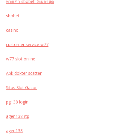
ทางเข้า sbobet ใหม่ล่าสุด
sbobet
casino
customer service w77
w77 slot online
Apk dokter scatter
Situs Slot Gacor
pg138 login
agen138 rtp
agen138