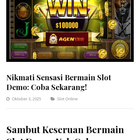
Nikmati Sensasi Bermain Slot
Demo: Coba Sekarang!
Categories
Oktober 3, 2025
Slot Online
Sambut Keseruan Bermain