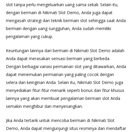
slot tanpa perlu mengeluarkan uang sama sekali. Selain itu,
dengan bermain di Nikmati Slot Demo, Anda juga dapat
mengasah strategi dan teknik bermain slot sehingga saat Anda
bermain dengan uang sungguhan, Anda sudah memiliki
pengalaman yang cukup.
Keuntungan lainnya dari bermain di Nikmati Slot Demo adalah
Anda dapat merasakan sensasi bermain yang berbeda.
Dengan berbagai variasi permainan slot yang ditawarkan, Anda
dapat menemukan permainan yang paling cocok dengan
selera dan keinginan Anda. Selain itu, Nikmati Slot Demo juga
menyediakan fitur-fitur menarik seperti bonus dan fitur khusus
lainnya yang akan membuat pengalaman bermain slot Anda
semakin menghibur dan menyenangkan.
Jika Anda tertarik untuk mencoba bermain di Nikmati Slot
Demo, Anda dapat mengunjungi situs resminya dan mendaftar