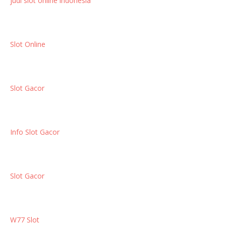
judi slot online indonesia
Slot Online
Slot Gacor
Info Slot Gacor
Slot Gacor
W77 Slot