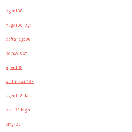
agen138
naga138 login
daftar egp88
koin69 slot
agen138
daftar koin138
agen118 daftar
asu138 login
king138