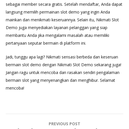
sebagai member secara gratis. Setelah mendaftar, Anda dapat
langsung memilih permainan slot demo yang ingin Anda
mainkan dan menikmati keseruannya. Selain itu, Nikmati Slot
Demo juga menyediakan layanan pelanggan yang siap
membantu Anda jika mengalami masalah atau memiliki
pertanyaan seputar bermain di platform ini.
Jadi, tunggu apa lagi? Nikmati sensasi berbeda dan keseruan
bermain slot demo dengan Nikmati Slot Demo sekarang juga!
Jangan ragu untuk mencoba dan rasakan sendiri pengalaman
bermain slot yang menyenangkan dan menghibur. Selamat
mencoba!
N
PREVIOUS POST