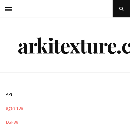
Skip
Ope
to
Sear
Popu
content
arkitexture
APi
agen 138
EGP88