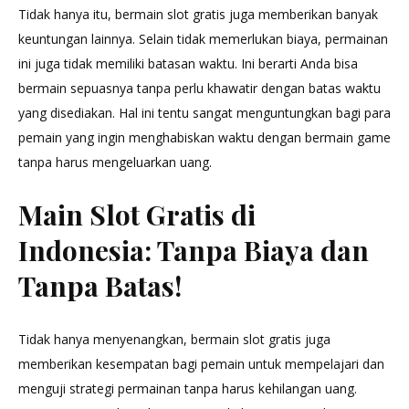
Tidak hanya itu, bermain slot gratis juga memberikan banyak
keuntungan lainnya. Selain tidak memerlukan biaya, permainan
ini juga tidak memiliki batasan waktu. Ini berarti Anda bisa
bermain sepuasnya tanpa perlu khawatir dengan batas waktu
yang disediakan. Hal ini tentu sangat menguntungkan bagi para
pemain yang ingin menghabiskan waktu dengan bermain game
tanpa harus mengeluarkan uang.
Main Slot Gratis di
Indonesia: Tanpa Biaya dan
Tanpa Batas!
Tidak hanya menyenangkan, bermain slot gratis juga
memberikan kesempatan bagi pemain untuk mempelajari dan
menguji strategi permainan tanpa harus kehilangan uang.