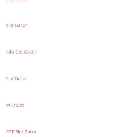
Slot Gacor
Info Slot Gacor
Slot Gacor
W77 Slot
RTP Slot Gacor