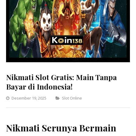
Nikmati Slot Gratis: Main Tanpa
Bayar di Indonesia!
Categories
Desember 19, 2025
Slot Online
Nikmati Serunya Bermain