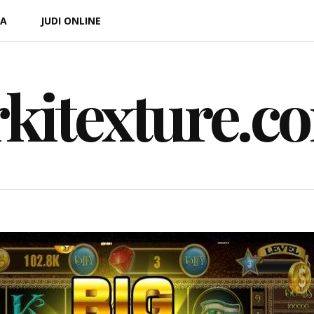
LA
JUDI ONLINE
rkitexture.c