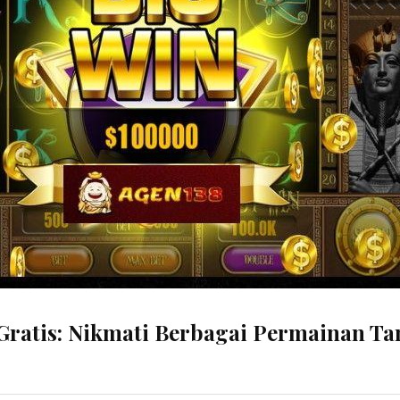
 Gratis: Nikmati Berbagai Permainan Ta