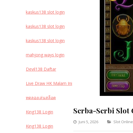
kaskus138 slot login
kaskus138 slot login
kaskus138 slot login
mahjong ways login
Devil138 Daftar
Live Draw HK Malam Ini
ทดลองเล่นสล็อต
Serba-Serbi Slot
King138 Login
Categories
Juni 5, 2026
Slot Online
King138 Login