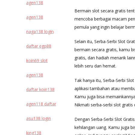
agen138
Bermain slot secara gratis ten
agen138
mencoba berbagai macam perma
pemula yang ingin belajar berm
naga138 login
Selain itu, Serba-Serbi Slot 
daftar egp88
bermain secara gratis, kamu b
gratis, dan hadiah menarik la
koin69 slot
lebih seru dan hemat.
agen138
Tak hanya itu, Serba-Serbi S
aplikasi tambahan atau membua
daftar koin138
Kamu juga bisa memainkannya k
agen118 daftar
Nikmati serba-serbi slot grati
asu138 login
Dengan Serba-Serbi Slot Grati
kehilangan uang. Kamu juga bi
king138