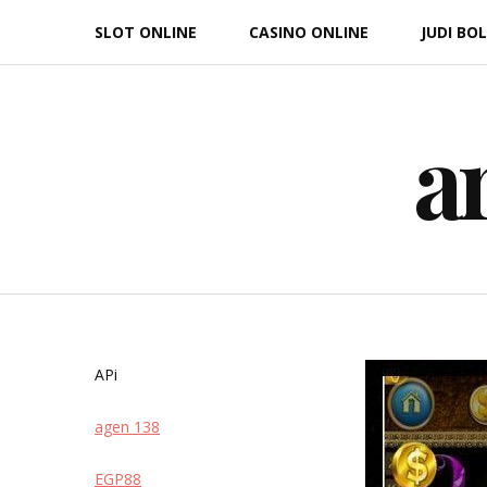
Skip
SLOT ONLINE
CASINO ONLINE
JUDI BO
to
content
a
APi
agen 138
EGP88