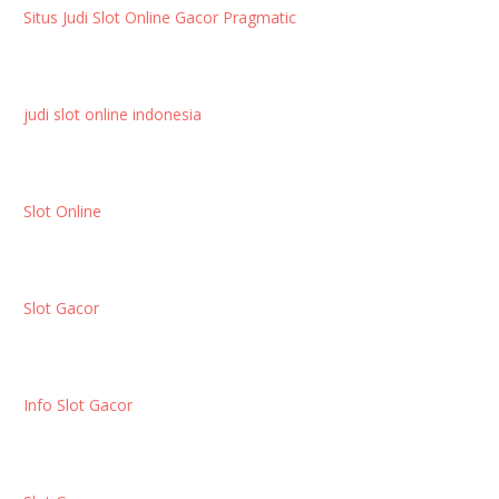
Situs Judi Slot Online Gacor Pragmatic
judi slot online indonesia
Slot Online
Slot Gacor
Info Slot Gacor