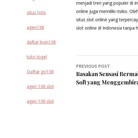
menjadi tren yang populer di I
online juga memiliki risiko. O
situs toto
situs slot online yang terperc
agen138
slot online di Indonesia tanp
daftar koin138
toto togel
N
PREVIOUS POST
Daftar go138
Rasakan Sensasi Berma
a
Soft yang Menggembir
agen 138 slot
v
i
agen 138 slot
g
a