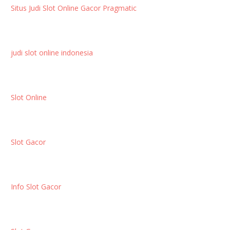
Situs Judi Slot Online Gacor Pragmatic
judi slot online indonesia
Slot Online
Slot Gacor
Info Slot Gacor