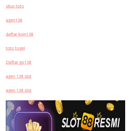
situs toto
agen138
daftar koin138
toto togel
Daftar go138
agen 138 slot
agen 138 slot