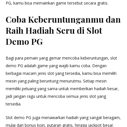
PG, kamu bisa memainkan game tersebut secara gratis.
Coba Keberuntunganmu dan
Raih Hadiah Seru di Slot
Demo PG
Bagi para pemain yang gemar mencoba keberuntungan, slot
demo PG adalah game yang wajib kamu coba. Dengan
berbagai macam jenis slot yang tersedia, kamu bisa memilih
mesin yang paling beruntung menurutmu. Setiap mesin
memiliki peluang yang sama untuk memberikan hadiah besar,
jadi jangan ragu untuk mencoba semua jenis slot yang
tersedia.
Slot demo PG juga menawarkan hadiah yang sangat beragam,
mulai dari bonus koin, putaran gratis, hingga jackpot besar.