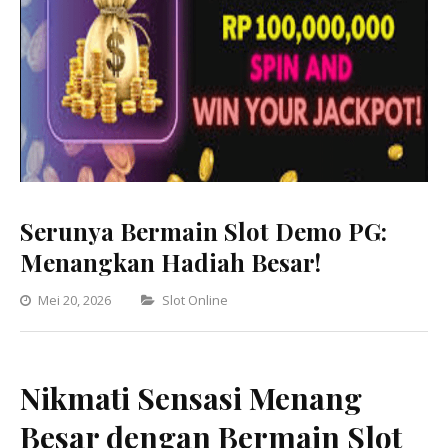
Serunya Bermain Slot Demo PG:
Menangkan Hadiah Besar!
Categories
Mei 20, 2026
Slot Online
Nikmati Sensasi Menang
Besar dengan Bermain Slot