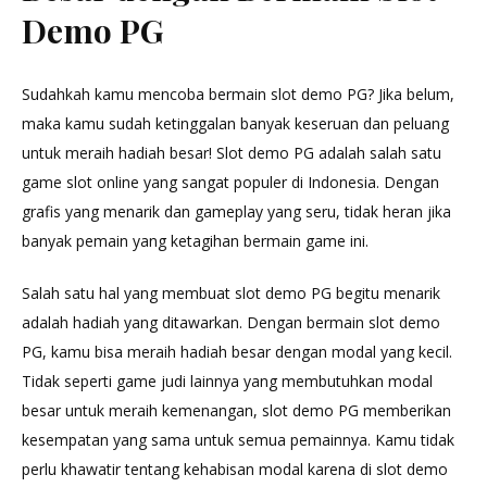
Demo PG
Sudahkah kamu mencoba bermain slot demo PG? Jika belum,
maka kamu sudah ketinggalan banyak keseruan dan peluang
untuk meraih hadiah besar! Slot demo PG adalah salah satu
game slot online yang sangat populer di Indonesia. Dengan
grafis yang menarik dan gameplay yang seru, tidak heran jika
banyak pemain yang ketagihan bermain game ini.
Salah satu hal yang membuat slot demo PG begitu menarik
adalah hadiah yang ditawarkan. Dengan bermain slot demo
PG, kamu bisa meraih hadiah besar dengan modal yang kecil.
Tidak seperti game judi lainnya yang membutuhkan modal
besar untuk meraih kemenangan, slot demo PG memberikan
kesempatan yang sama untuk semua pemainnya. Kamu tidak
perlu khawatir tentang kehabisan modal karena di slot demo