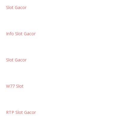
Slot Gacor
Info Slot Gacor
Slot Gacor
W77 Slot
RTP Slot Gacor