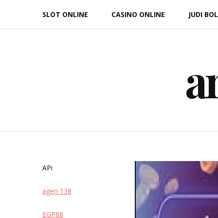
Skip
SLOT ONLINE
CASINO ONLINE
JUDI BO
to
content
a
APi
agen 138
EGP88