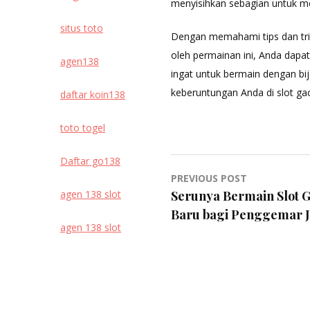
menyisihkan sebagian untuk mo
situs toto
Dengan memahami tips dan tri
oleh permainan ini, Anda dapa
agen138
ingat untuk bermain dengan bi
keberuntungan Anda di slot gac
daftar koin138
toto togel
Daftar go138
N
PREVIOUS POST
Serunya Bermain Slot 
agen 138 slot
a
Baru bagi Penggemar J
agen 138 slot
v
i
g