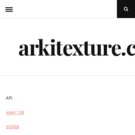
Skip
Ope
to
Sear
Popu
content
arkitexture
APi
agen 138
EGP88