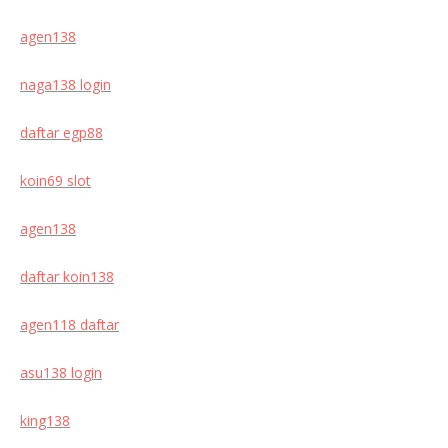
agen138
naga138 login
daftar egp88
koin69 slot
agen138
daftar koin138
agen118 daftar
asu138 login
king138