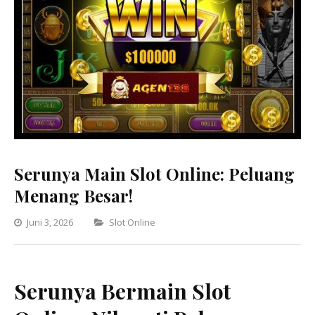
Serunya Main Slot Online: Peluang
Menang Besar!
Categories
Juni 3, 2026
Slot Online
Serunya Bermain Slot