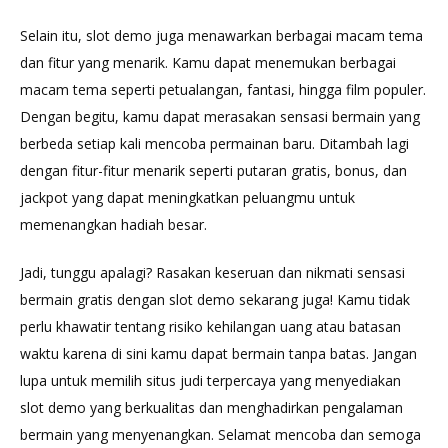
Selain itu, slot demo juga menawarkan berbagai macam tema
dan fitur yang menarik. Kamu dapat menemukan berbagai
macam tema seperti petualangan, fantasi, hingga film populer.
Dengan begitu, kamu dapat merasakan sensasi bermain yang
berbeda setiap kali mencoba permainan baru. Ditambah lagi
dengan fitur-fitur menarik seperti putaran gratis, bonus, dan
jackpot yang dapat meningkatkan peluangmu untuk
memenangkan hadiah besar.
Jadi, tunggu apalagi? Rasakan keseruan dan nikmati sensasi
bermain gratis dengan slot demo sekarang juga! Kamu tidak
perlu khawatir tentang risiko kehilangan uang atau batasan
waktu karena di sini kamu dapat bermain tanpa batas. Jangan
lupa untuk memilih situs judi terpercaya yang menyediakan
slot demo yang berkualitas dan menghadirkan pengalaman
bermain yang menyenangkan. Selamat mencoba dan semoga