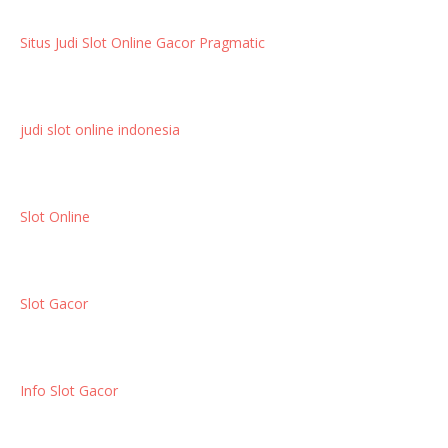
p
o
Situs Judi Slot Online Gacor Pragmatic
s
judi slot online indonesia
Slot Online
Slot Gacor
Info Slot Gacor