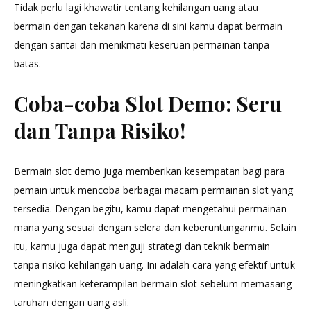
Tidak perlu lagi khawatir tentang kehilangan uang atau
bermain dengan tekanan karena di sini kamu dapat bermain
dengan santai dan menikmati keseruan permainan tanpa
batas.
Coba-coba Slot Demo: Seru
dan Tanpa Risiko!
Bermain slot demo juga memberikan kesempatan bagi para
pemain untuk mencoba berbagai macam permainan slot yang
tersedia. Dengan begitu, kamu dapat mengetahui permainan
mana yang sesuai dengan selera dan keberuntunganmu. Selain
itu, kamu juga dapat menguji strategi dan teknik bermain
tanpa risiko kehilangan uang. Ini adalah cara yang efektif untuk
meningkatkan keterampilan bermain slot sebelum memasang
taruhan dengan uang asli.