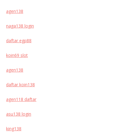
agen138
naga138 login
daftar egp88
koin69 slot
agen138
daftar koin138
agen118 daftar
asu138 login
king138