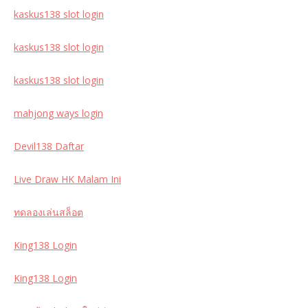
kaskus138 slot login
kaskus138 slot login
kaskus138 slot login
mahjong ways login
Devil138 Daftar
Live Draw HK Malam Ini
ทดลองเล่นสล็อต
King138 Login
King138 Login