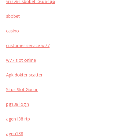
ทางเข้า sbobet ใหม่ล่าสุด
sbobet
casino
customer service w77
w77 slot online
Apk dokter scatter
Situs Slot Gacor
pg138 login
agen138 rtp
agen138