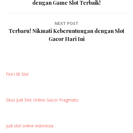
a
dengan Game Slot Terbaik!
v
i
NEXT POST
Terbaru! Nikmati Keberuntungan dengan Slot
g
Gacor Hari Ini
a
s
i
Fire138 Slot
p
o
Situs Judi Slot Online Gacor Pragmatic
s
judi slot online indonesia