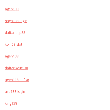
agen138
naga138 login
daftar egp88
koin69 slot
agen138
daftar koin138
agen118 daftar
asu138 login
king138