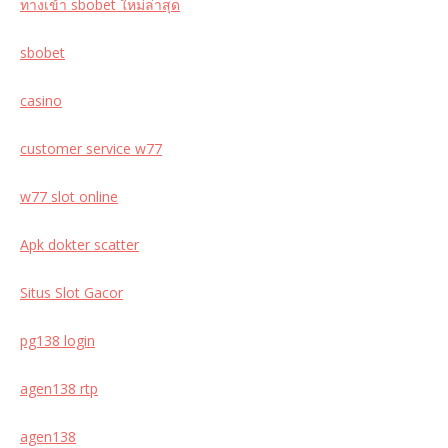
ทางเข้า sbobet ใหม่ล่าสุด
sbobet
casino
customer service w77
w77 slot online
Apk dokter scatter
Situs Slot Gacor
pg138 login
agen138 rtp
agen138