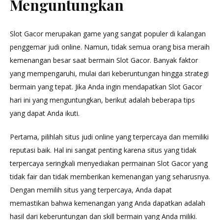
Menguntungkan
Slot Gacor merupakan game yang sangat populer di kalangan
penggemar judi online. Namun, tidak semua orang bisa meraih
kemenangan besar saat bermain Slot Gacor. Banyak faktor
yang mempengaruhi, mulai dari keberuntungan hingga strategi
bermain yang tepat. Jika Anda ingin mendapatkan Slot Gacor
hari ini yang menguntungkan, berikut adalah beberapa tips
yang dapat Anda ikuti.
Pertama, pilihlah situs judi online yang terpercaya dan memiliki
reputasi baik. Hal ini sangat penting karena situs yang tidak
terpercaya seringkali menyediakan permainan Slot Gacor yang
tidak fair dan tidak memberikan kemenangan yang seharusnya.
Dengan memilih situs yang terpercaya, Anda dapat
memastikan bahwa kemenangan yang Anda dapatkan adalah
hasil dari keberuntungan dan skill bermain yang Anda miliki.