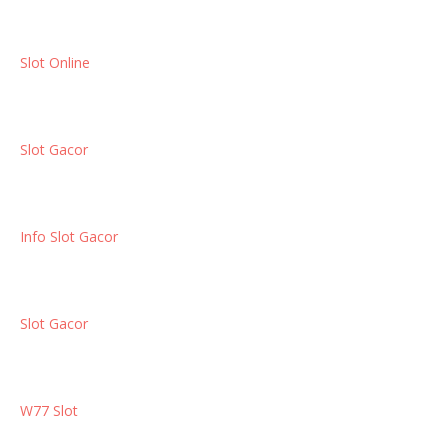
Slot Online
Slot Gacor
Info Slot Gacor
Slot Gacor
W77 Slot