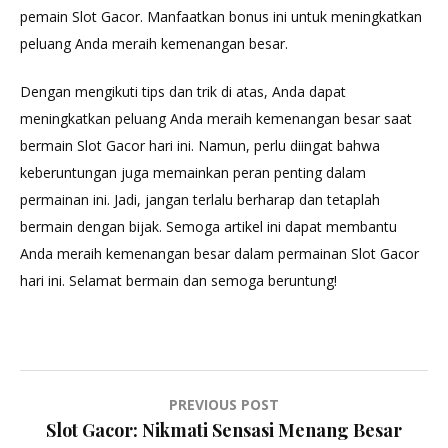
pemain Slot Gacor. Manfaatkan bonus ini untuk meningkatkan
peluang Anda meraih kemenangan besar.
Dengan mengikuti tips dan trik di atas, Anda dapat
meningkatkan peluang Anda meraih kemenangan besar saat
bermain Slot Gacor hari ini. Namun, perlu diingat bahwa
keberuntungan juga memainkan peran penting dalam
permainan ini. Jadi, jangan terlalu berharap dan tetaplah
bermain dengan bijak. Semoga artikel ini dapat membantu
Anda meraih kemenangan besar dalam permainan Slot Gacor
hari ini. Selamat bermain dan semoga beruntung!
N
PREVIOUS POST
Slot Gacor: Nikmati Sensasi Menang Besar