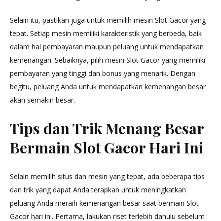
Selain itu, pastikan juga untuk memilih mesin Slot Gacor yang
tepat. Setiap mesin memiliki karakteristik yang berbeda, baik
dalam hal pembayaran maupun peluang untuk mendapatkan
kemenangan. Sebaiknya, pilih mesin Slot Gacor yang memiliki
pembayaran yang tinggi dan bonus yang menarik. Dengan
begitu, peluang Anda untuk mendapatkan kemenangan besar
akan semakin besar.
Tips dan Trik Menang Besar
Bermain Slot Gacor Hari Ini
Selain memilih situs dan mesin yang tepat, ada beberapa tips
dan trik yang dapat Anda terapkan untuk meningkatkan
peluang Anda meraih kemenangan besar saat bermain Slot
Gacor hari ini. Pertama, lakukan riset terlebih dahulu sebelum