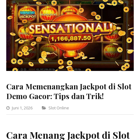
Cara Memenangkan Jackpot di Slot
Demo Gacor: Tips dan Trik!
Categories
Juni 1, 2026
Slot Online
Cara Menang Jackpot di Slot