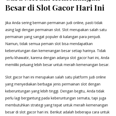
Besar di Slot Gacor Hari Ini
Jika Anda sering bermain permainan judi online, pasti tidak
asing lagi dengan permainan slot. Slot merupakan salah satu
permainan yang sangat populer di kalangan para penjudi.
Namun, tidak semua pemain slot bisa mendapatkan
keberuntungan dan kemenangan besar setiap harinya. Tidak
perlu khawatir, karena dengan adanya slot gacor hari ini, Anda
memiliki peluang lebih besar untuk meraih kemenangan besar.
Slot gacor hari ini merupakan salah satu platform judi online
yang menyediakan berbagai jenis permainan slot dengan
keberuntungan yang lebih tinggi. Dengan begitu, Anda tidak
perlu lagi bergantung pada keberuntungan semata, tapi juga
membutuhkan strategi yang tepat untuk meraih kemenangan
besar di slot gacor hari ini. Berikut adalah beberapa cara untuk