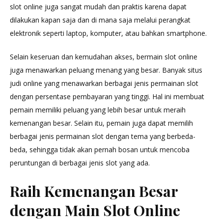
slot online juga sangat mudah dan praktis karena dapat
dilakukan kapan saja dan di mana saja melalui perangkat
elektronik seperti laptop, komputer, atau bahkan smartphone.
Selain keseruan dan kemudahan akses, bermain slot online
juga menawarkan peluang menang yang besar. Banyak situs
judi online yang menawarkan berbagai jenis permainan slot
dengan persentase pembayaran yang tinggi. Hal ini membuat
pemain memiliki peluang yang lebih besar untuk meraih
kemenangan besar. Selain itu, pemain juga dapat memilih
berbagai jenis permainan slot dengan tema yang berbeda-
beda, sehingga tidak akan pernah bosan untuk mencoba
peruntungan di berbagai jenis slot yang ada.
Raih Kemenangan Besar
dengan Main Slot Online