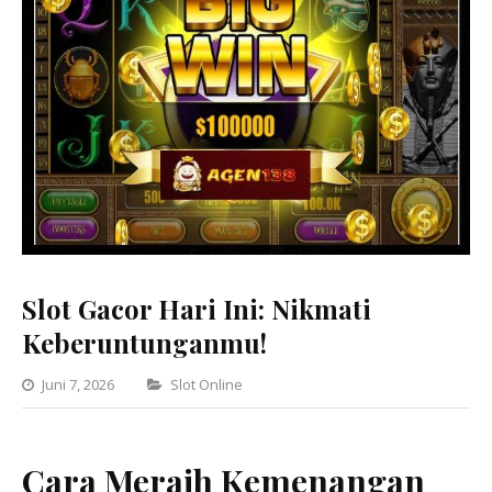
Slot Gacor Hari Ini: Nikmati
Keberuntunganmu!
Categories
Juni 7, 2026
Slot Online
Cara Meraih Kemenangan