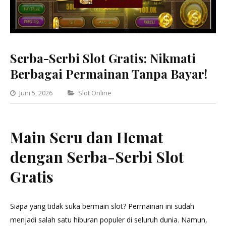
Serba-Serbi Slot Gratis: Nikmati
Berbagai Permainan Tanpa Bayar!
Categories
Juni 5, 2026
Slot Online
Main Seru dan Hemat
dengan Serba-Serbi Slot
Gratis
Siapa yang tidak suka bermain slot? Permainan ini sudah
menjadi salah satu hiburan populer di seluruh dunia. Namun,