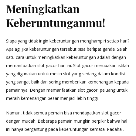
Meningkatkan
Keberuntunganmu!
Siapa yang tidak ingin keberuntungan menghampiri setiap hari?
Apalagi jika keberuntungan tersebut bisa berlipat ganda. Salah
satu cara untuk meningkatkan keberuntungan adalah dengan
memanfaatkan slot gacor hari ini. Slot gacor merupakan istilah
yang digunakan untuk mesin slot yang sedang dalam kondisi
yang sangat baik dan sering memberikan kemenangan kepada
pemainnya. Dengan memanfaatkan slot gacor, peluang untuk
meraih kemenangan besar menjadi lebih tinggi.
Namun, tidak semua pemain bisa mendapatkan slot gacor
dengan mudah. Beberapa pemain mungkin berpikir bahwa hal
ini hanya bergantung pada keberuntungan semata. Padahal,