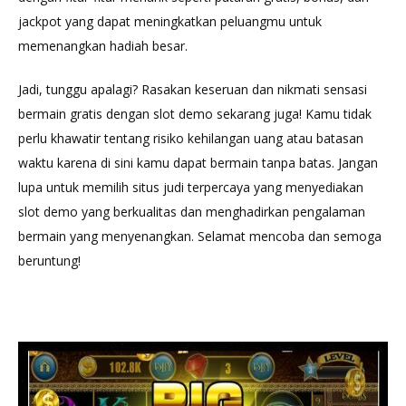
jackpot yang dapat meningkatkan peluangmu untuk
memenangkan hadiah besar.
Jadi, tunggu apalagi? Rasakan keseruan dan nikmati sensasi
bermain gratis dengan slot demo sekarang juga! Kamu tidak
perlu khawatir tentang risiko kehilangan uang atau batasan
waktu karena di sini kamu dapat bermain tanpa batas. Jangan
lupa untuk memilih situs judi terpercaya yang menyediakan
slot demo yang berkualitas dan menghadirkan pengalaman
bermain yang menyenangkan. Selamat mencoba dan semoga
beruntung!