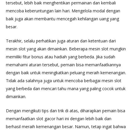
tersebut, lebih baik menghentikan permainan dan kembali
mencoba keberuntungan lain hari. Mengelola modal dengan
baik juga akan membantu mencegah kehilangan uang yang
besar.
Terakhir, selalu perhatikan juga aturan dan ketentuan dari
mesin slot yang akan dimainkan. Beberapa mesin slot mungkin
memiliki fitur bonus atau hadiah yang berbeda. Jika sudah
memahami aturan tersebut, pemain bisa memanfaatkannya
dengan baik untuk meningkatkan peluang meraih kemenangan.
Tidak ada salahnya juga untuk mencoba berbagai mesin slot
yang berbeda dan mencari tahu mana yang paling cocok untuk
dimainkan.
Dengan mengikuti tips dan trik di atas, diharapkan pemain bisa
memanfaatkan slot gacor hari ini dengan lebih baik dan
berhasil meraih kemenangan besar. Namun, tetap ingat bahwa