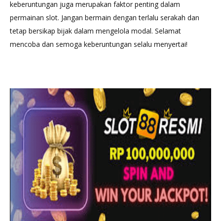
keberuntungan juga merupakan faktor penting dalam
permainan slot. Jangan bermain dengan terlalu serakah dan
tetap bersikap bijak dalam mengelola modal. Selamat
mencoba dan semoga keberuntungan selalu menyertai!