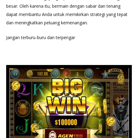
besar. Oleh karena itu, bermain dengan sabar dan tenang
dapat membantu Anda untuk memikirkan strategi yang tepat
dan meningkatkan peluang kemenangan.
Jangan terburu-buru dan terpengar