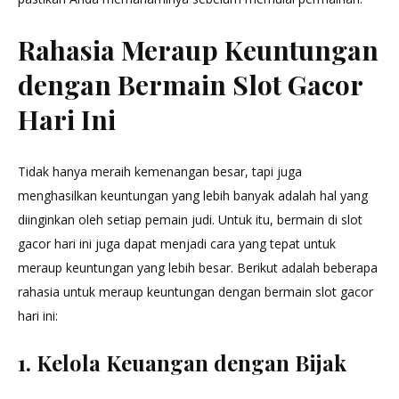
Rahasia Meraup Keuntungan
dengan Bermain Slot Gacor
Hari Ini
Tidak hanya meraih kemenangan besar, tapi juga
menghasilkan keuntungan yang lebih banyak adalah hal yang
diinginkan oleh setiap pemain judi. Untuk itu, bermain di slot
gacor hari ini juga dapat menjadi cara yang tepat untuk
meraup keuntungan yang lebih besar. Berikut adalah beberapa
rahasia untuk meraup keuntungan dengan bermain slot gacor
hari ini:
1. Kelola Keuangan dengan Bijak