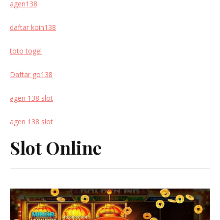
agen138
daftar koin138
toto togel
Daftar go138
agen 138 slot
agen 138 slot
Slot Online