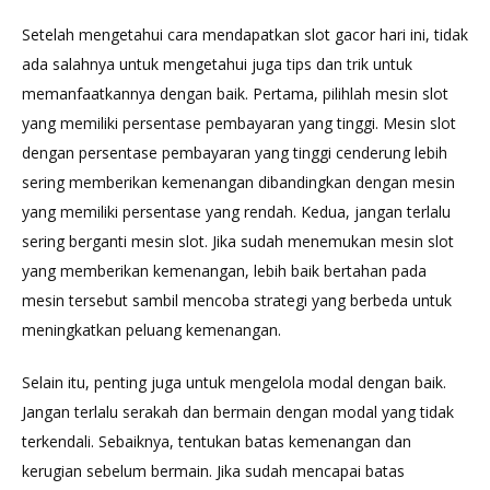
Setelah mengetahui cara mendapatkan slot gacor hari ini, tidak
ada salahnya untuk mengetahui juga tips dan trik untuk
memanfaatkannya dengan baik. Pertama, pilihlah mesin slot
yang memiliki persentase pembayaran yang tinggi. Mesin slot
dengan persentase pembayaran yang tinggi cenderung lebih
sering memberikan kemenangan dibandingkan dengan mesin
yang memiliki persentase yang rendah. Kedua, jangan terlalu
sering berganti mesin slot. Jika sudah menemukan mesin slot
yang memberikan kemenangan, lebih baik bertahan pada
mesin tersebut sambil mencoba strategi yang berbeda untuk
meningkatkan peluang kemenangan.
Selain itu, penting juga untuk mengelola modal dengan baik.
Jangan terlalu serakah dan bermain dengan modal yang tidak
terkendali. Sebaiknya, tentukan batas kemenangan dan
kerugian sebelum bermain. Jika sudah mencapai batas