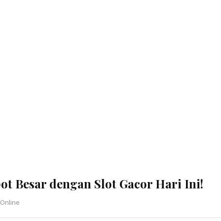
t Besar dengan Slot Gacor Hari Ini!
gories
 Online