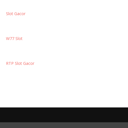
Slot Gacor
W77 Slot
RTP Slot Gacor