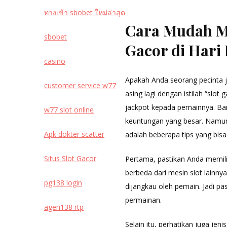
ทางเข้า sbobet ใหม่ล่าสุด
Cara Mudah Me
sbobet
Gacor di Hari 
casino
Apakah Anda seorang pecinta ju
customer service w77
asing lagi dengan istilah “slot
jackpot kepada pemainnya. Ba
w77 slot online
keuntungan yang besar. Namun,
Apk dokter scatter
adalah beberapa tips yang bis
Situs Slot Gacor
Pertama, pastikan Anda memili
berbeda dari mesin slot lainnya
pg138 login
dijangkau oleh pemain. Jadi p
permainan.
agen138 rtp
Selain itu, perhatikan juga j