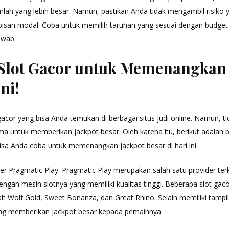
h yang lebih besar. Namun, pastikan Anda tidak mengambil risiko ya
san modal. Coba untuk memilih taruhan yang sesuai dengan budget
awab.
Slot Gacor untuk Memenangkan 
ni!
t gacor yang bisa Anda temukan di berbagai situs judi online. Namun, 
ma untuk memberikan jackpot besar. Oleh karena itu, berikut adalah
isa Anda coba untuk memenangkan jackpot besar di hari ini.
der Pragmatic Play. Pragmatic Play merupakan salah satu provider te
dengan mesin slotnya yang memiliki kualitas tinggi. Beberapa slot gac
ah Wolf Gold, Sweet Bonanza, dan Great Rhino. Selain memiliki tampi
ering memberikan jackpot besar kepada pemainnya.