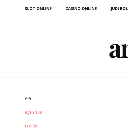
Skip
SLOT ONLINE
CASINO ONLINE
JUDI BO
to
content
a
APi
agen 138
EGP88