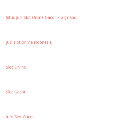
Situs Judi Slot Online Gacor Pragmatic
judi slot online indonesia
Slot Online
Slot Gacor
Info Slot Gacor