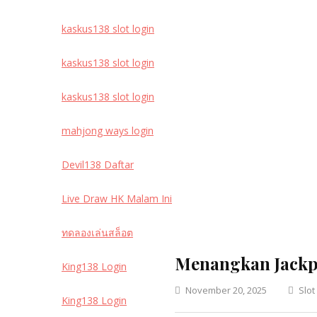
kaskus138 slot login
kaskus138 slot login
kaskus138 slot login
mahjong ways login
Devil138 Daftar
Live Draw HK Malam Ini
ทดลองเล่นสล็อต
Menangkan Jackpo
King138 Login
Cate
November 20, 2025
Slot
King138 Login