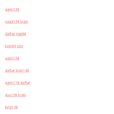
agen138
naga138 login
daftar egp88
koin69 slot
agen138
daftar koin138
agen118 daftar
asu138 login
king138