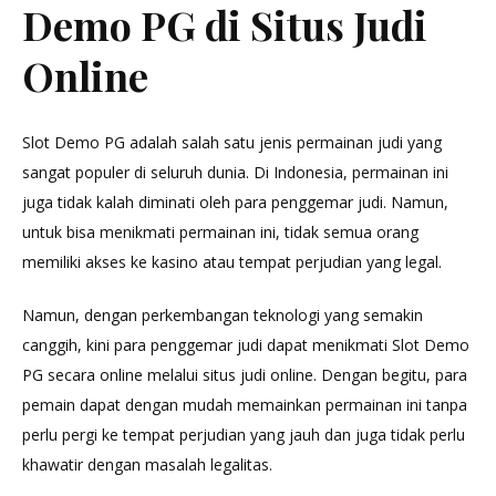
Demo PG di Situs Judi
Online
Slot Demo PG adalah salah satu jenis permainan judi yang
sangat populer di seluruh dunia. Di Indonesia, permainan ini
juga tidak kalah diminati oleh para penggemar judi. Namun,
untuk bisa menikmati permainan ini, tidak semua orang
memiliki akses ke kasino atau tempat perjudian yang legal.
Namun, dengan perkembangan teknologi yang semakin
canggih, kini para penggemar judi dapat menikmati Slot Demo
PG secara online melalui situs judi online. Dengan begitu, para
pemain dapat dengan mudah memainkan permainan ini tanpa
perlu pergi ke tempat perjudian yang jauh dan juga tidak perlu
khawatir dengan masalah legalitas.