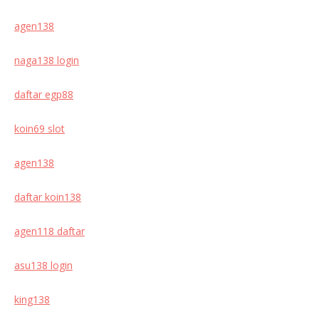
agen138
naga138 login
daftar egp88
koin69 slot
agen138
daftar koin138
agen118 daftar
asu138 login
king138