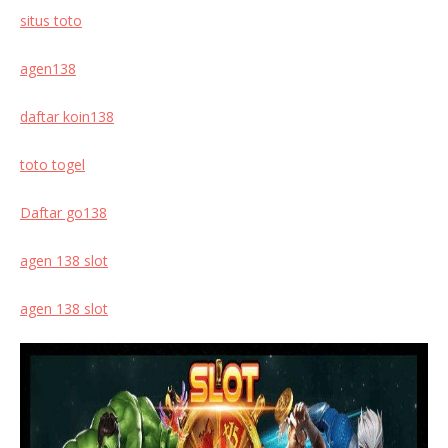
situs toto
agen138
daftar koin138
toto togel
Daftar go138
agen 138 slot
agen 138 slot