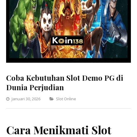
Coba Kebutuhan Slot Demo PG di
Dunia Perjudian
Categories
Januari 30, 2026
Slot Online
Cara Menikmati Slot