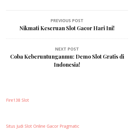
N
PREVIOUS POST
Nikmati Keseruan Slot Gacor Hari Ini!
a
v
NEXT POST
i
Coba Keberuntunganmu: Demo Slot Gratis di
Indonesia!
g
a
s
Fire138 Slot
i
p
o
Situs Judi Slot Online Gacor Pragmatic