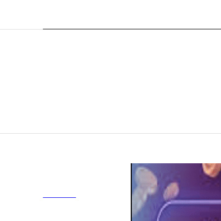
Skip
SLOT ONLINE
CASINO ONLINE
JUDI BO
to
content
a
APi
agen 138
EGP88