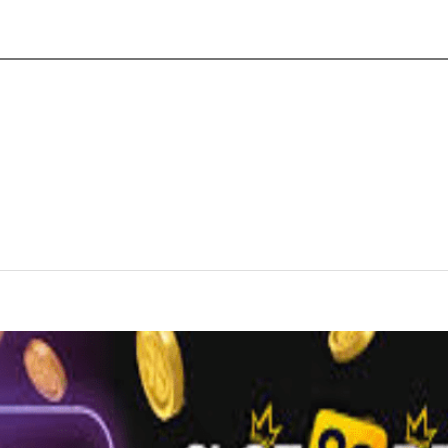
LA
JUDI ONLINE
rkitexture.c