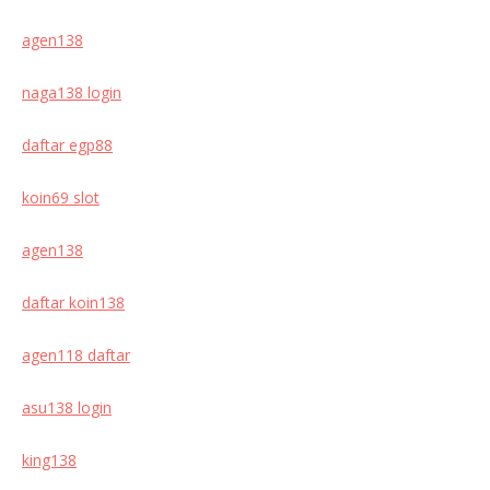
agen138
naga138 login
daftar egp88
koin69 slot
agen138
daftar koin138
agen118 daftar
asu138 login
king138