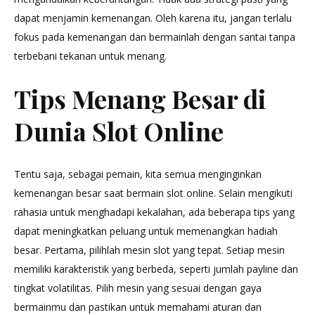
dapat menjamin kemenangan. Oleh karena itu, jangan terlalu
fokus pada kemenangan dan bermainlah dengan santai tanpa
terbebani tekanan untuk menang.
Tips Menang Besar di
Dunia Slot Online
Tentu saja, sebagai pemain, kita semua menginginkan
kemenangan besar saat bermain slot online. Selain mengikuti
rahasia untuk menghadapi kekalahan, ada beberapa tips yang
dapat meningkatkan peluang untuk memenangkan hadiah
besar. Pertama, pilihlah mesin slot yang tepat. Setiap mesin
memiliki karakteristik yang berbeda, seperti jumlah payline dan
tingkat volatilitas. Pilih mesin yang sesuai dengan gaya
bermainmu dan pastikan untuk memahami aturan dan