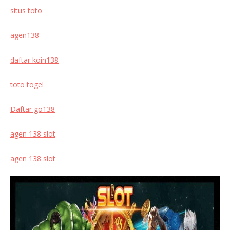
situs toto
agen138
daftar koin138
toto togel
Daftar go138
agen 138 slot
agen 138 slot