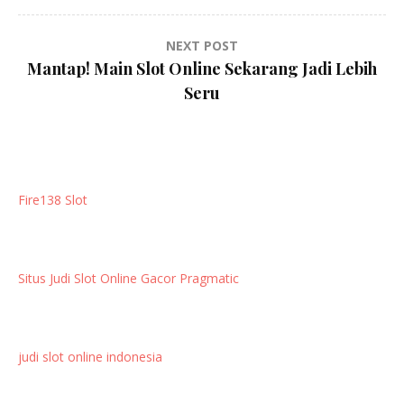
v
i
NEXT POST
Mantap! Main Slot Online Sekarang Jadi Lebih
g
Seru
a
s
i
Fire138 Slot
p
o
Situs Judi Slot Online Gacor Pragmatic
s
judi slot online indonesia