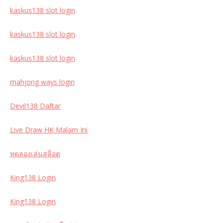
kaskus138 slot login
kaskus138 slot login
kaskus138 slot login
mahjong ways login
Devil138 Daftar
Live Draw HK Malam Ini
ทดลองเล่นสล็อต
King138 Login
King138 Login