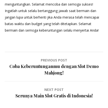
menguntungkan. Selamat mencoba dan semoga sukses!
Ingatlah untuk selalu bertanggung jawab saat bermain dan
jangan lupa untuk berhenti jika Anda merasa telah mencapai
batas waktu dan budget yang telah ditetapkan. Selamat
bermain dan semoga keberuntungan selalu menyertai Anda!
N
PREVIOUS POST
Coba Keberuntunganmu dengan Slot Demo
a
Mahjong!
v
i
NEXT POST
Serunya Main Slot Gratis di Indonesia!
g