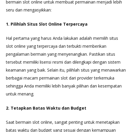
bermain slot online untuk membuat permainan menjadi lebih
seru dan mengasyikkan:
1. Pilihlah Situs Slot Online Terpercaya
Hal pertama yang harus Anda lakukan adalah memilih situs
slot online yang terpercaya dan terbukti memberikan
pengalaman bermain yang menyenangkan. Pastikan situs
tersebut memiliki lisensi resmi dan dilengkapi dengan sistem
keamanan yang baik. Selain itu, pilihlah situs yang menawarkan
berbagai macam permainan slot dari provider terkemuka
sehingga Anda memiliki lebih banyak pilihan dan kesempatan
untuk menang.
2. Tetapkan Batas Waktu dan Budget
Saat bermain slot online, sangat penting untuk menetapkan
batas waktu dan budget yang sesuai dengan kemampuan