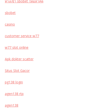
ทางเข้า sbobet ใหม่ล่าสุด
sbobet
casino
customer service w77
w77 slot online
Apk dokter scatter
Situs Slot Gacor
pg138 login
agen138 rtp
agen138