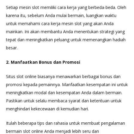
Setiap mesin slot memiliki cara kerja yang berbeda-beda. Oleh
karena itu, sebelum Anda mulai bermain, luangkan waktu
untuk memahami cara kerja mesin slot yang akan Anda
mainkan. Ini akan membantu Anda menentukan strategi yang
tepat dan meningkatkan peluang untuk memenangkan hadiah
besar.
2. Manfaatkan Bonus dan Promosi
Situs slot online biasanya menawarkan berbagai bonus dan
promosi kepada pemainnya. Manfaatkan kesempatan ini untuk
meningkatkan modal dan kesempatan Anda dalam bermain.
Pastikan untuk selalu membaca syarat dan ketentuan untuk
menghindari kekecewaan di kemudian hari.
Itulah beberapa tips dan rahasia untuk membuat pengalaman
bermain slot online Anda menjadi lebih seru dan