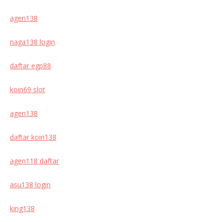
agen138
naga138 login
daftar egp88
koin69 slot
agen138
daftar koin138
agen118 daftar
asu138 login
king138