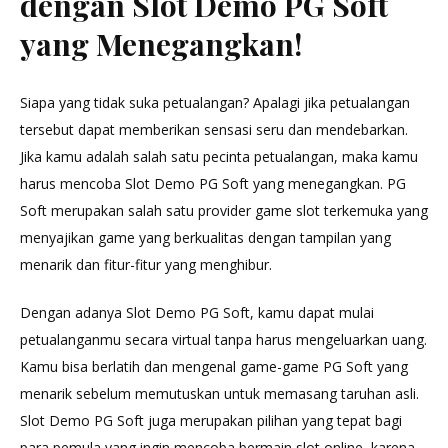
dengan Slot Demo PG Soft
yang Menegangkan!
Siapa yang tidak suka petualangan? Apalagi jika petualangan
tersebut dapat memberikan sensasi seru dan mendebarkan.
Jika kamu adalah salah satu pecinta petualangan, maka kamu
harus mencoba Slot Demo PG Soft yang menegangkan. PG
Soft merupakan salah satu provider game slot terkemuka yang
menyajikan game yang berkualitas dengan tampilan yang
menarik dan fitur-fitur yang menghibur.
Dengan adanya Slot Demo PG Soft, kamu dapat mulai
petualanganmu secara virtual tanpa harus mengeluarkan uang.
Kamu bisa berlatih dan mengenal game-game PG Soft yang
menarik sebelum memutuskan untuk memasang taruhan asli.
Slot Demo PG Soft juga merupakan pilihan yang tepat bagi
para pemula yang ingin mencoba bermain slot online, karena