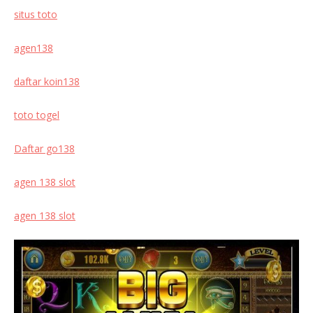
situs toto
agen138
daftar koin138
toto togel
Daftar go138
agen 138 slot
agen 138 slot