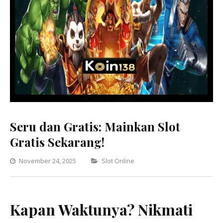
Seru dan Gratis: Mainkan Slot
Gratis Sekarang!
Categories
November 24, 2025
Slot Online
Kapan Waktunya? Nikmati