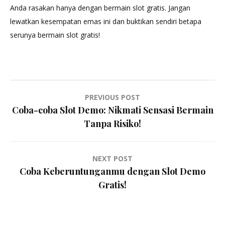
Anda rasakan hanya dengan bermain slot gratis. Jangan
lewatkan kesempatan emas ini dan buktikan sendiri betapa
serunya bermain slot gratis!
N
PREVIOUS POST
Coba-coba Slot Demo: Nikmati Sensasi Bermain
a
Tanpa Risiko!
v
i
NEXT POST
Coba Keberuntunganmu dengan Slot Demo
g
Gratis!
a
s