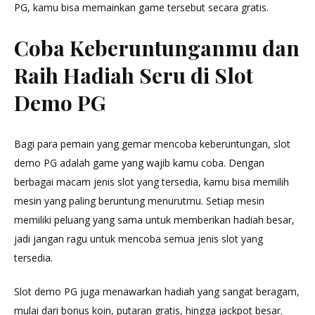
PG, kamu bisa memainkan game tersebut secara gratis.
Coba Keberuntunganmu dan
Raih Hadiah Seru di Slot
Demo PG
Bagi para pemain yang gemar mencoba keberuntungan, slot
demo PG adalah game yang wajib kamu coba. Dengan
berbagai macam jenis slot yang tersedia, kamu bisa memilih
mesin yang paling beruntung menurutmu. Setiap mesin
memiliki peluang yang sama untuk memberikan hadiah besar,
jadi jangan ragu untuk mencoba semua jenis slot yang
tersedia.
Slot demo PG juga menawarkan hadiah yang sangat beragam,
mulai dari bonus koin, putaran gratis, hingga jackpot besar.