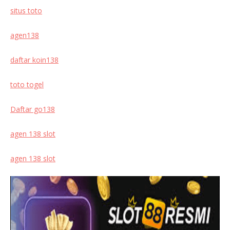
situs toto
agen138
daftar koin138
toto togel
Daftar go138
agen 138 slot
agen 138 slot