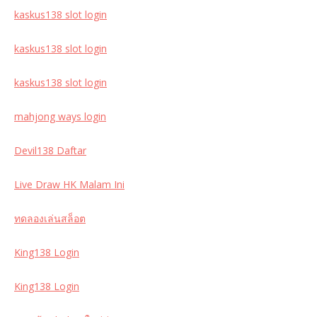
kaskus138 slot login
kaskus138 slot login
kaskus138 slot login
mahjong ways login
Devil138 Daftar
Live Draw HK Malam Ini
ทดลองเล่นสล็อต
King138 Login
King138 Login