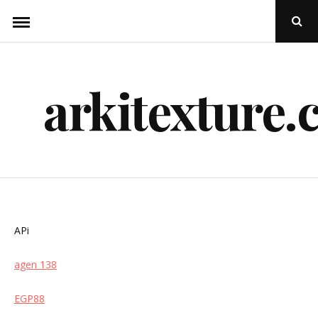
Skip
Ope
to
Sear
Popu
content
arkitexture
APi
agen 138
EGP88