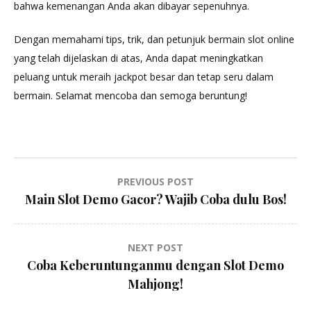
bahwa kemenangan Anda akan dibayar sepenuhnya.
Dengan memahami tips, trik, dan petunjuk bermain slot online
yang telah dijelaskan di atas, Anda dapat meningkatkan
peluang untuk meraih jackpot besar dan tetap seru dalam
bermain. Selamat mencoba dan semoga beruntung!
N
PREVIOUS POST
Main Slot Demo Gacor? Wajib Coba dulu Bos!
a
v
NEXT POST
i
Coba Keberuntunganmu dengan Slot Demo
Mahjong!
g