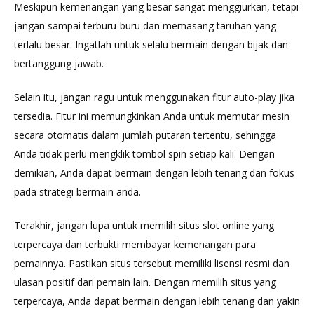
Meskipun kemenangan yang besar sangat menggiurkan, tetapi
jangan sampai terburu-buru dan memasang taruhan yang
terlalu besar. Ingatlah untuk selalu bermain dengan bijak dan
bertanggung jawab.
Selain itu, jangan ragu untuk menggunakan fitur auto-play jika
tersedia. Fitur ini memungkinkan Anda untuk memutar mesin
secara otomatis dalam jumlah putaran tertentu, sehingga
Anda tidak perlu mengklik tombol spin setiap kali. Dengan
demikian, Anda dapat bermain dengan lebih tenang dan fokus
pada strategi bermain anda.
Terakhir, jangan lupa untuk memilih situs slot online yang
terpercaya dan terbukti membayar kemenangan para
pemainnya. Pastikan situs tersebut memiliki lisensi resmi dan
ulasan positif dari pemain lain. Dengan memilih situs yang
terpercaya, Anda dapat bermain dengan lebih tenang dan yakin