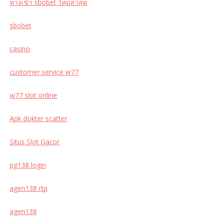
ทางเข้า sbobet ใหม่ล่าสุด
sbobet
casino
customer service w77
w77 slot online
Apk dokter scatter
Situs Slot Gacor
pg138 login
agen138 rtp
agen138