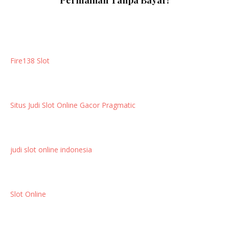
a
s
i
Fire138 Slot
p
o
Situs Judi Slot Online Gacor Pragmatic
s
judi slot online indonesia
Slot Online