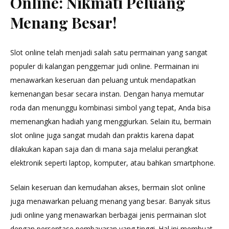
Online: Nikmati Peluang
Menang Besar!
Slot online telah menjadi salah satu permainan yang sangat
populer di kalangan penggemar judi online. Permainan ini
menawarkan keseruan dan peluang untuk mendapatkan
kemenangan besar secara instan. Dengan hanya memutar
roda dan menunggu kombinasi simbol yang tepat, Anda bisa
memenangkan hadiah yang menggiurkan. Selain itu, bermain
slot online juga sangat mudah dan praktis karena dapat
dilakukan kapan saja dan di mana saja melalui perangkat
elektronik seperti laptop, komputer, atau bahkan smartphone.
Selain keseruan dan kemudahan akses, bermain slot online
juga menawarkan peluang menang yang besar. Banyak situs
judi online yang menawarkan berbagai jenis permainan slot
dengan persentase pembayaran yang tinggi. Hal ini membuat