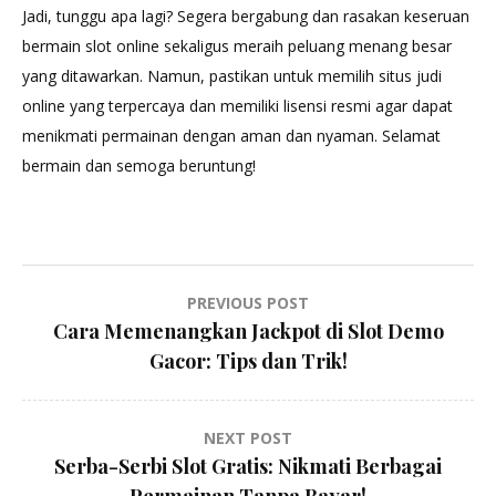
Jadi, tunggu apa lagi? Segera bergabung dan rasakan keseruan
bermain slot online sekaligus meraih peluang menang besar
yang ditawarkan. Namun, pastikan untuk memilih situs judi
online yang terpercaya dan memiliki lisensi resmi agar dapat
menikmati permainan dengan aman dan nyaman. Selamat
bermain dan semoga beruntung!
N
PREVIOUS POST
Cara Memenangkan Jackpot di Slot Demo
a
Gacor: Tips dan Trik!
v
i
NEXT POST
Serba-Serbi Slot Gratis: Nikmati Berbagai
g
Permainan Tanpa Bayar!