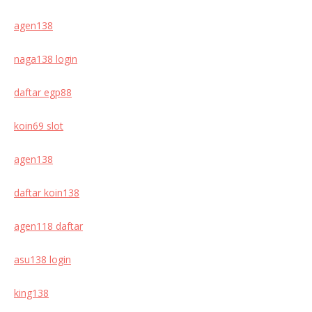
agen138
naga138 login
daftar egp88
koin69 slot
agen138
daftar koin138
agen118 daftar
asu138 login
king138