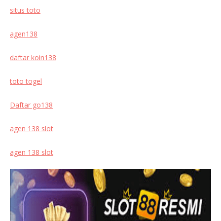
situs toto
agen138
daftar koin138
toto togel
Daftar go138
agen 138 slot
agen 138 slot