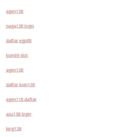
agen138
naga138 login
daftar egp88
koin69 slot
agen138
daftar koin138
agen118 daftar
asu138 login
king138