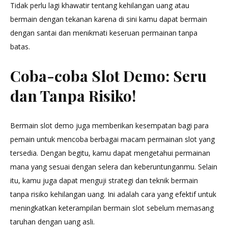
Tidak perlu lagi khawatir tentang kehilangan uang atau
bermain dengan tekanan karena di sini kamu dapat bermain
dengan santai dan menikmati keseruan permainan tanpa
batas.
Coba-coba Slot Demo: Seru
dan Tanpa Risiko!
Bermain slot demo juga memberikan kesempatan bagi para
pemain untuk mencoba berbagai macam permainan slot yang
tersedia. Dengan begitu, kamu dapat mengetahui permainan
mana yang sesuai dengan selera dan keberuntunganmu. Selain
itu, kamu juga dapat menguji strategi dan teknik bermain
tanpa risiko kehilangan uang. Ini adalah cara yang efektif untuk
meningkatkan keterampilan bermain slot sebelum memasang
taruhan dengan uang asli.