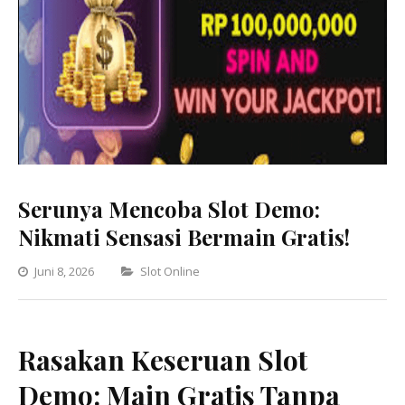
Serunya Mencoba Slot Demo:
Nikmati Sensasi Bermain Gratis!
Categories
Juni 8, 2026
Slot Online
Rasakan Keseruan Slot
Demo: Main Gratis Tanpa