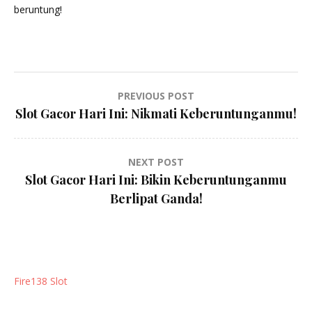
beruntung!
N
PREVIOUS POST
Slot Gacor Hari Ini: Nikmati Keberuntunganmu!
a
v
NEXT POST
i
Slot Gacor Hari Ini: Bikin Keberuntunganmu
Berlipat Ganda!
g
a
s
Fire138 Slot
i