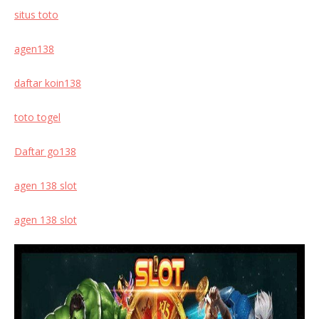
situs toto
agen138
daftar koin138
toto togel
Daftar go138
agen 138 slot
agen 138 slot