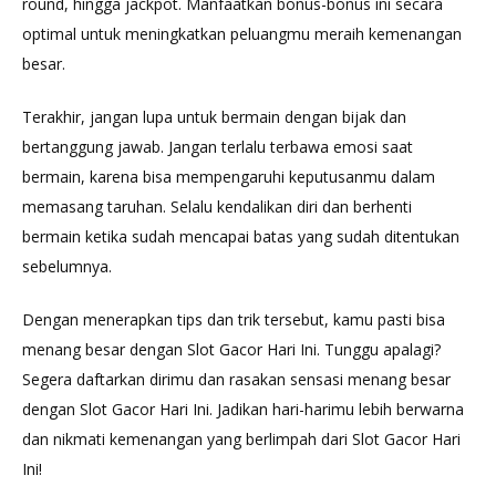
round, hingga jackpot. Manfaatkan bonus-bonus ini secara
optimal untuk meningkatkan peluangmu meraih kemenangan
besar.
Terakhir, jangan lupa untuk bermain dengan bijak dan
bertanggung jawab. Jangan terlalu terbawa emosi saat
bermain, karena bisa mempengaruhi keputusanmu dalam
memasang taruhan. Selalu kendalikan diri dan berhenti
bermain ketika sudah mencapai batas yang sudah ditentukan
sebelumnya.
Dengan menerapkan tips dan trik tersebut, kamu pasti bisa
menang besar dengan Slot Gacor Hari Ini. Tunggu apalagi?
Segera daftarkan dirimu dan rasakan sensasi menang besar
dengan Slot Gacor Hari Ini. Jadikan hari-harimu lebih berwarna
dan nikmati kemenangan yang berlimpah dari Slot Gacor Hari
Ini!