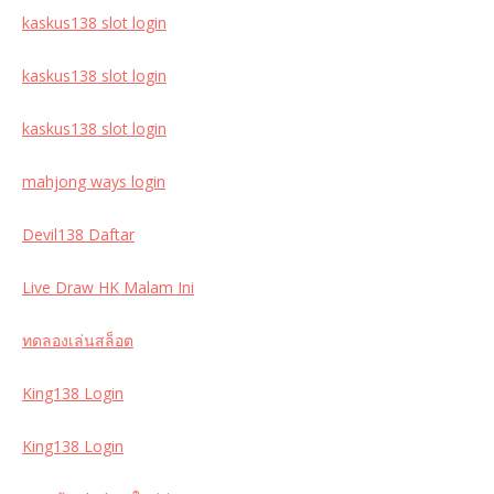
kaskus138 slot login
kaskus138 slot login
kaskus138 slot login
mahjong ways login
Devil138 Daftar
Live Draw HK Malam Ini
ทดลองเล่นสล็อต
King138 Login
King138 Login