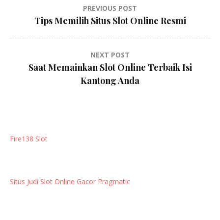
N
PREVIOUS POST
Tips Memilih Situs Slot Online Resmi
a
v
NEXT POST
i
Saat Memainkan Slot Online Terbaik Isi
Kantong Anda
g
a
s
Fire138 Slot
i
p
o
Situs Judi Slot Online Gacor Pragmatic
s