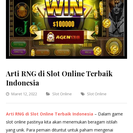
Arti RNG di Slot Online Terbaik
Indonesia
Categories
Maret 12, 2022
Slot Online
Slot Online
Arti RNG di Slot Online Terbaik Indonesia
– Dalam game
slot online pastinya kita akan menemukan beragam istilah
yang unik. Para pemain dituntut untuk paham mengenai