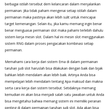
berbagai istilah tersebut dem kelancaran dalam menjalankan
permainan. Jika tidak paham mengenai setiap istilah dalam
permainan maka pastinya akan lebih sulit untuk mencapai
target kemenangan. Selain itu, jika kamu memang ingin benar
benar menguasai permainan slot maka pahami terlebih dahulu
sistem kerja mesin slot. Dalam hal ini mesin slot menggunakan
sistem RNG dalam proses pengacakan kombinasi setiap
permainan.
Memahami cara kerja dari sistem Erna di dalam permainan
taruhan judi slot haruslah bisa dilakukan dengan baik dan bijak
bahkan lebih mendalam akan lebih baik. Artinya Anda bisa
mempelajari lebih mendalam tentang Apa maksud dan makna
serta cara kerja dari sistem tersebut. Setidaknya memang
kemudian ini akan bisa menjadi salah satu jawaban untuk Anda
bisa mengetahui bahwa memang sistem ini memiliki peranan
penting di dalam permainan taruhan judi slot. Ada akan bisa