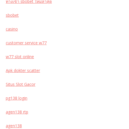
ทางเข้า sbobet ใหม่ล่าสุด
sbobet
casino
customer service w77
w77 slot online
Apk dokter scatter
Situs Slot Gacor
pg138 login
agen138 rtp
agen138