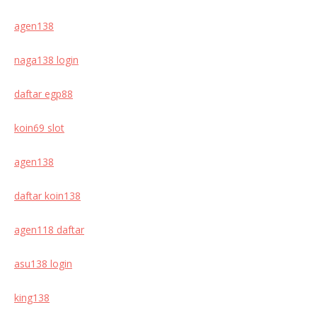
agen138
naga138 login
daftar egp88
koin69 slot
agen138
daftar koin138
agen118 daftar
asu138 login
king138