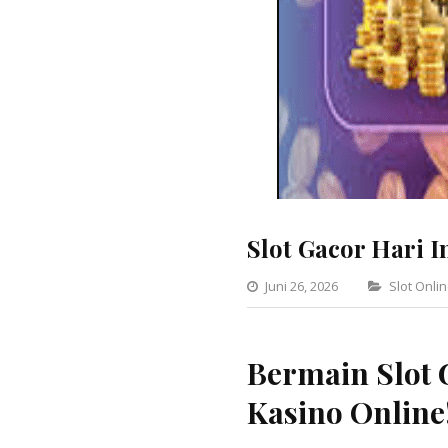
Slot Gacor Hari 
Categorie
Juni 26, 2026
Slot Onli
Bermain Slot 
Kasino Online