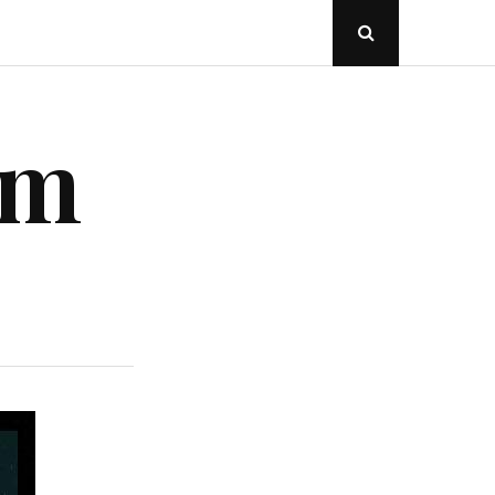
Open
Search
Popup
om