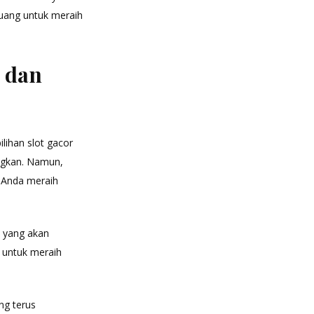
uang untuk meraih
a dan
lihan slot gacor
ngkan. Namun,
u Anda meraih
n yang akan
a untuk meraih
ng terus