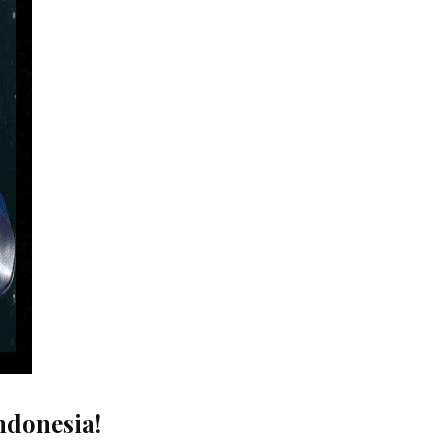
ndonesia!