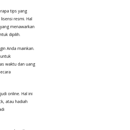
rapa tips yang
lisensi resmi. Hal
us yang menawarkan
tuk dipilih.
ngin Anda mainkan.
 untuk
as waktu dan uang
secara
i online. Hal ini
k, atau hadiah
adi