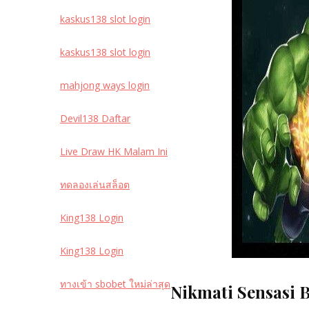
kaskus138 slot login
kaskus138 slot login
mahjong ways login
Devil138 Daftar
Live Draw HK Malam Ini
ทดลองเล่นสล็อต
King138 Login
King138 Login
ทางเข้า sbobet ใหม่ล่าสุด
Nikmati Sensasi 