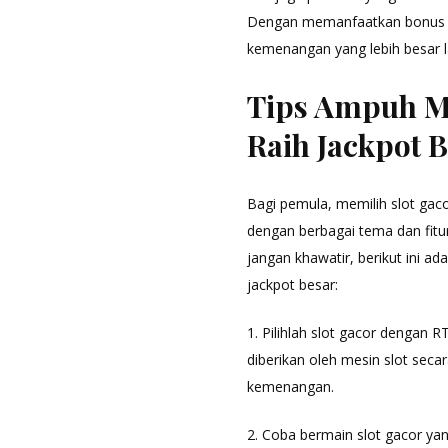
Dengan memanfaatkan bonus da
kemenangan yang lebih besar l
Tips Ampuh Me
Raih Jackpot B
Bagi pemula, memilih slot gaco
dengan berbagai tema dan fit
jangan khawatir, berikut ini a
jackpot besar:
1. Pilihlah slot gacor dengan 
diberikan oleh mesin slot sec
kemenangan.
2. Coba bermain slot gacor yan