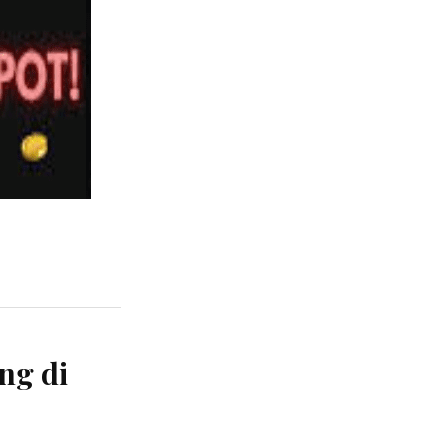
ng di