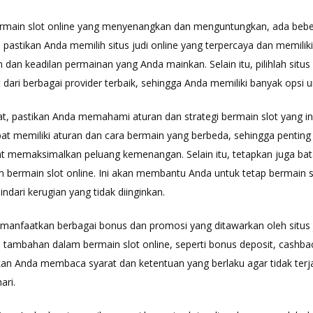
ermain slot online yang menyenangkan dan menguntungkan, ada bebe
pastikan Anda memilih situs judi online yang terpercaya dan memiliki 
dan keadilan permainan yang Anda mainkan. Selain itu, pilihlah sit
 dari berbagai provider terbaik, sehingga Anda memiliki banyak opsi un
pat, pastikan Anda memahami aturan dan strategi bermain slot yang i
pat memiliki aturan dan cara bermain yang berbeda, sehingga penting
memaksimalkan peluang kemenangan. Selain itu, tetapkan juga bat
m bermain slot online. Ini akan membantu Anda untuk tetap bermain 
dari kerugian yang tidak diinginkan.
manfaatkan berbagai bonus dan promosi yang ditawarkan oleh situs jud
ambahan dalam bermain slot online, seperti bonus deposit, cashbac
kan Anda membaca syarat dan ketentuan yang berlaku agar tidak terj
ari.