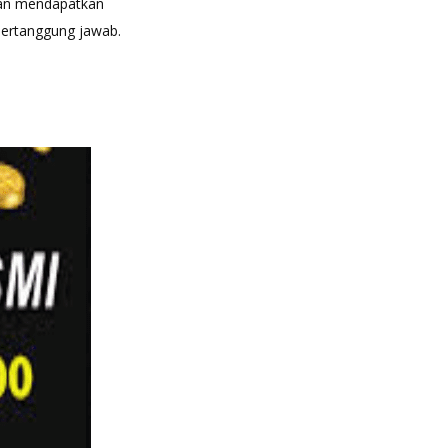
 dan mendapatkan
bertanggung jawab.