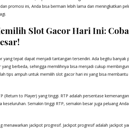
n promosi ini, Anda bisa bermain lebih lama dan meningkatkan pel
agi.
milih Slot Gacor Hari Ini: Cob
esar!
r yang tepat dapat menjadi tantangan tersendiri. Ada begitu banyak pi
ur yang berbeda, sehingga memilihnya bisa menjadi cukup membingu
dalah tips ampuh untuk memilih slot gacor hari ini yang bisa membant
RTP (Return to Player) yang tinggi. RTP adalah persentase kemenanga
ara keseluruhan. Semakin tinggi RTP, semakin besar juga peluang And
g menawarkan jackpot progresif. Jackpot progresif adalah jackpot ya