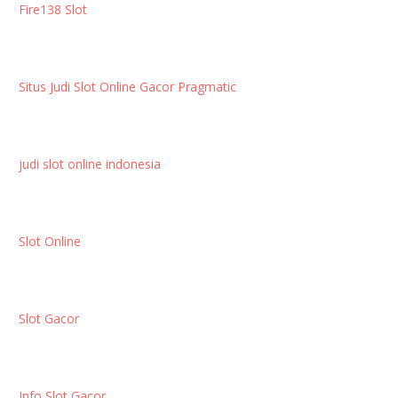
Fire138 Slot
Situs Judi Slot Online Gacor Pragmatic
judi slot online indonesia
Slot Online
Slot Gacor
Info Slot Gacor