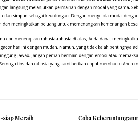
gan langsung melanjutkan permainan dengan modal yang sama. Seb
a dan simpan sebagai keuntungan. Dengan mengelola modal dengan 
an dan meningkatkan peluang untuk memenangkan kemenangan besar d
na dan menerapkan rahasia-rahasia di atas, Anda dapat meningkatka
cor hari ini dengan mudah. Namun, yang tidak kalah pentingnya ada
tanggung jawab. Jangan pernah bermain dengan emosi atau memaksaka
 Semoga tips dan rahasia yang kami berikan dapat membantu Anda 
ap-siap Meraih
Coba Keberuntunganm