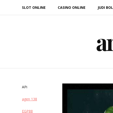
Skip
SLOT ONLINE
CASINO ONLINE
JUDI BO
to
content
a
APi
agen 138
EGP88