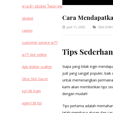
ทางเข้า sbobet ใหม่ล่าสุด
Cara Mendapatkan
sbobet
Categorie
Juni 11, 2025
Slot Onli
casino
customer service w77
Tips Sederhan
w77 slot online
Siapa yang tidak ingin mendap
Apk dokter scatter
judi yang sangat populer, baik
Situs Slot Gacor
untuk memenangkan permainan s
kami akan memberikan tips se
pg138 login
dengan mudah!
agen138 rtp
Tips pertama adalah memahami
telah membaca aturan dan cara 