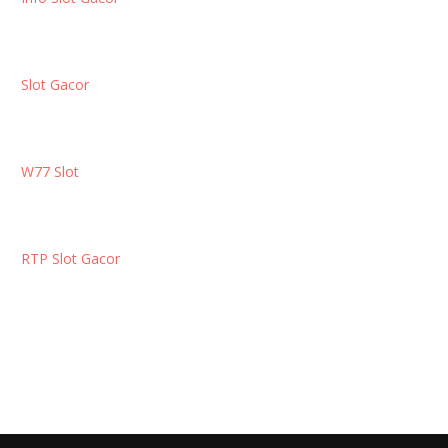
Slot Gacor
W77 Slot
RTP Slot Gacor