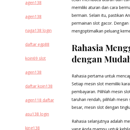
agen138
memiliki aturan dan cara berm
bermain. Selain itu, pastika
agen138
permainan slot gacor. Dengan
naga138 login
mengoptimalkan peluang kem
daftar egp88
Rahasia Mengg
dengan Muda
koin69 slot
agen138
Rahasia pertama untuk mencapa
Setiap mesin slot memiliki karak
daftar koin138
pembayaran. Pilihlah mesin sl
taruhan rendah, pilihlah mesin
agen118 daftar
besar, mesin slot dengan tingkat
asu138 login
Rahasia selanjutnya adalah me
king138
yang Anda mampu untuk kehilan