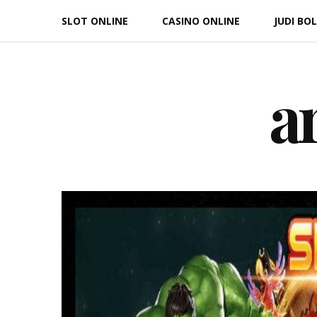
Skip
SLOT ONLINE
CASINO ONLINE
JUDI BO
to
content
a