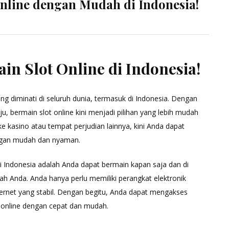
Online dengan Mudah di Indonesia!
n Slot Online di Indonesia!
ng diminati di seluruh dunia, termasuk di Indonesia. Dengan
, bermain slot online kini menjadi pilihan yang lebih mudah
i ke kasino atau tempat perjudian lainnya, kini Anda dapat
engan mudah dan nyaman.
di Indonesia adalah Anda dapat bermain kapan saja dan di
 Anda. Anda hanya perlu memiliki perangkat elektronik
nternet yang stabil. Dengan begitu, Anda dapat mengakses
di online dengan cepat dan mudah.