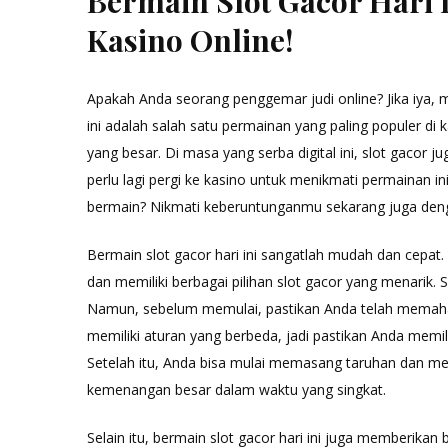
Bermain Slot Gacor Hari 
Kasino Online!
Apakah Anda seorang penggemar judi online? Jika iya, m
ini adalah salah satu permainan yang paling populer d
yang besar. Di masa yang serba digital ini, slot gacor 
perlu lagi pergi ke kasino untuk menikmati permainan
bermain? Nikmati keberuntunganmu sekarang juga dengan
Bermain slot gacor hari ini sangatlah mudah dan cepat.
dan memiliki berbagai pilihan slot gacor yang menarik. 
Namun, sebelum memulai, pastikan Anda telah memahami
memiliki aturan yang berbeda, jadi pastikan Anda memi
Setelah itu, Anda bisa mulai memasang taruhan dan me
kemenangan besar dalam waktu yang singkat.
Selain itu, bermain slot gacor hari ini juga memberikan