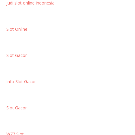
judi slot online indonesia
Slot Online
Slot Gacor
Info Slot Gacor
Slot Gacor
W77 Slot