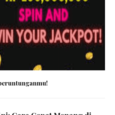
Keberuntunganmu!