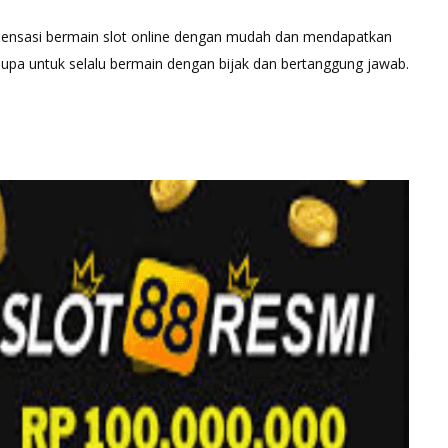
h sensasi bermain slot online dengan mudah dan mendapatkan
lupa untuk selalu bermain dengan bijak dan bertanggung jawab.