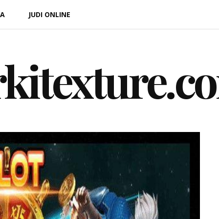
LA
JUDI ONLINE
rkitexture.c