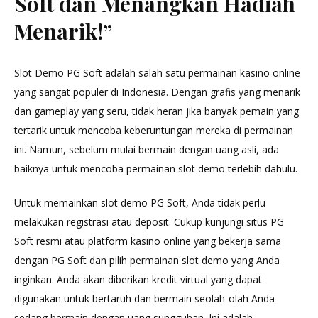
Soft dan Menangkan Hadiah
Menarik!”
Slot Demo PG Soft adalah salah satu permainan kasino online
yang sangat populer di Indonesia. Dengan grafis yang menarik
dan gameplay yang seru, tidak heran jika banyak pemain yang
tertarik untuk mencoba keberuntungan mereka di permainan
ini. Namun, sebelum mulai bermain dengan uang asli, ada
baiknya untuk mencoba permainan slot demo terlebih dahulu.
Untuk memainkan slot demo PG Soft, Anda tidak perlu
melakukan registrasi atau deposit. Cukup kunjungi situs PG
Soft resmi atau platform kasino online yang bekerja sama
dengan PG Soft dan pilih permainan slot demo yang Anda
inginkan. Anda akan diberikan kredit virtual yang dapat
digunakan untuk bertaruh dan bermain seolah-olah Anda
sedang bermain dengan uang sungguhan. Ini adalah