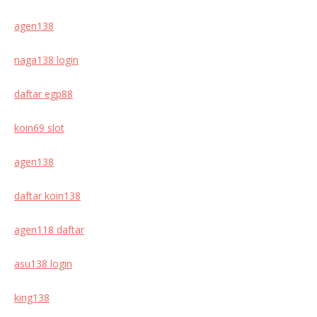
agen138
naga138 login
daftar egp88
koin69 slot
agen138
daftar koin138
agen118 daftar
asu138 login
king138