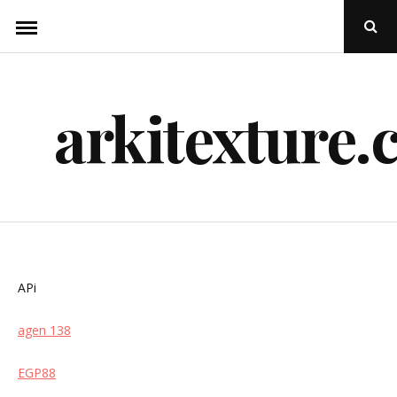
Skip
Ope
to
Sear
Popu
content
arkitexture
APi
agen 138
EGP88