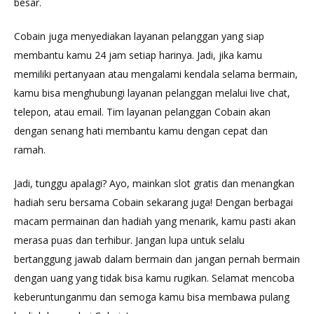
besar.
Cobain juga menyediakan layanan pelanggan yang siap
membantu kamu 24 jam setiap harinya. Jadi, jika kamu
memiliki pertanyaan atau mengalami kendala selama bermain,
kamu bisa menghubungi layanan pelanggan melalui live chat,
telepon, atau email. Tim layanan pelanggan Cobain akan
dengan senang hati membantu kamu dengan cepat dan
ramah.
Jadi, tunggu apalagi? Ayo, mainkan slot gratis dan menangkan
hadiah seru bersama Cobain sekarang juga! Dengan berbagai
macam permainan dan hadiah yang menarik, kamu pasti akan
merasa puas dan terhibur. Jangan lupa untuk selalu
bertanggung jawab dalam bermain dan jangan pernah bermain
dengan uang yang tidak bisa kamu rugikan. Selamat mencoba
keberuntunganmu dan semoga kamu bisa membawa pulang