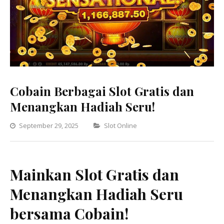
Cobain Berbagai Slot Gratis dan
Menangkan Hadiah Seru!
Categories
September 29, 2025
Slot Online
Mainkan Slot Gratis dan
Menangkan Hadiah Seru
bersama Cobain!