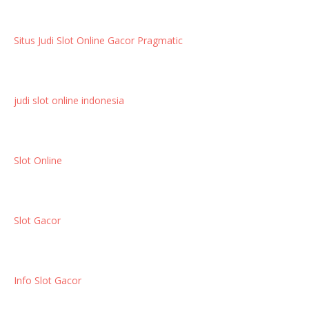
o
Situs Judi Slot Online Gacor Pragmatic
s
judi slot online indonesia
Slot Online
Slot Gacor
Info Slot Gacor