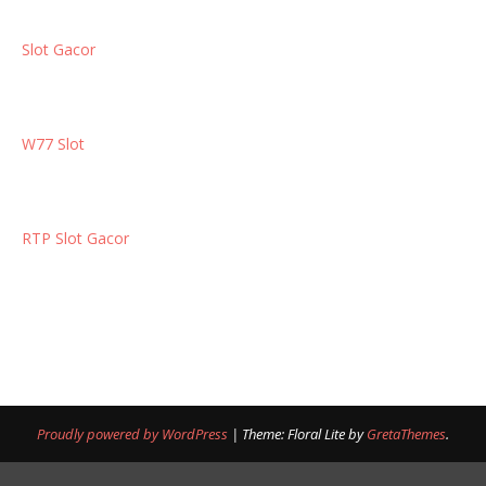
Slot Gacor
W77 Slot
RTP Slot Gacor
Proudly powered by WordPress
|
Theme: Floral Lite by
GretaThemes
.