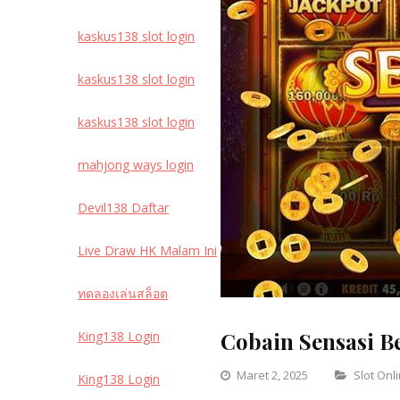
kaskus138 slot login
kaskus138 slot login
kaskus138 slot login
mahjong ways login
Devil138 Daftar
Live Draw HK Malam Ini
ทดลองเล่นสล็อต
Cobain Sensasi B
King138 Login
Categori
Maret 2, 2025
Slot Onl
King138 Login