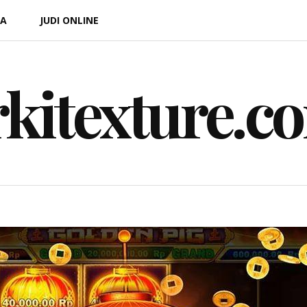
LA
JUDI ONLINE
rkitexture.c