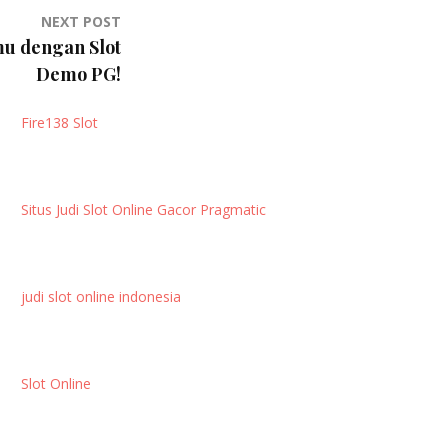
NEXT POST
u dengan Slot
Demo PG!
Fire138 Slot
Situs Judi Slot Online Gacor Pragmatic
judi slot online indonesia
Slot Online