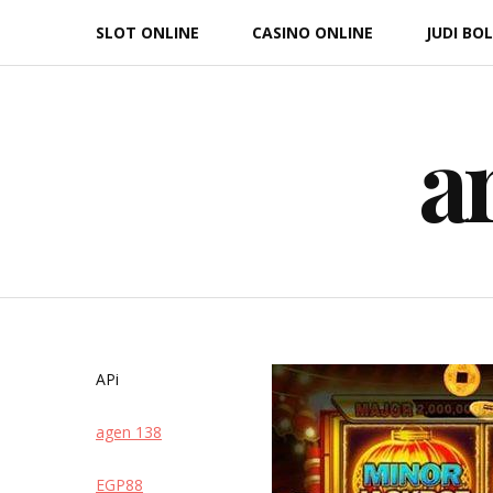
Skip
SLOT ONLINE
CASINO ONLINE
JUDI BO
to
content
a
APi
agen 138
EGP88