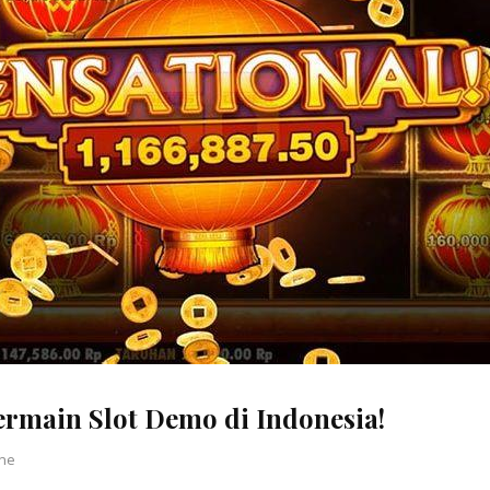
ermain Slot Demo di Indonesia!
es
ine