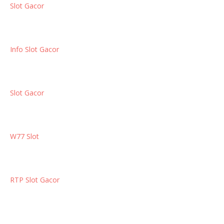
Slot Gacor
Info Slot Gacor
Slot Gacor
W77 Slot
RTP Slot Gacor