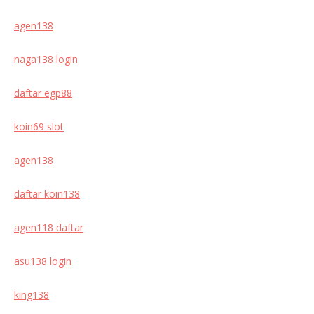
agen138
naga138 login
daftar egp88
koin69 slot
agen138
daftar koin138
agen118 daftar
asu138 login
king138