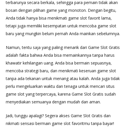
terbarunya secara berkala, sehingga para pemain tidak akan
bosan dengan pilihan game yang monoton. Dengan begitu,
Anda tidak hanya bisa menikmati game slot favorit lama,
tetapi juga memiliki kesempatan untuk mencoba game slot
baru yang mungkin belum pernah Anda mainkan sebelumnya.
Namun, tentu saja yang paling menarik dari Game Slot Gratis
adalah fakta bahwa Anda bisa memainkannya tanpa harus
khawatir kehilangan uang. Anda bisa bermain sepuasnya,
mencoba strategi baru, dan menikmati keseruan game slot
tanpa ada tekanan untuk menang atau kalah. Anda juga tidak
perlu mengeluarkan waktu dan tenaga untuk mencari situs
game slot yang terpercaya, karena Game Slot Gratis sudah
menyediakan semuanya dengan mudah dan aman.
Jadi, tunggu apalagi? Segera akses Game Slot Gratis dan
nikmati sensasi bermain game slot favoritmu tanpa bayar!