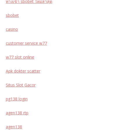
ทางเข้า sbobet ใหม่ล่าสุด
sbobet
casino
customer service w77
w77 slot online
Apk dokter scatter
Situs Slot Gacor
pg138 login
agen138 rtp
agen138