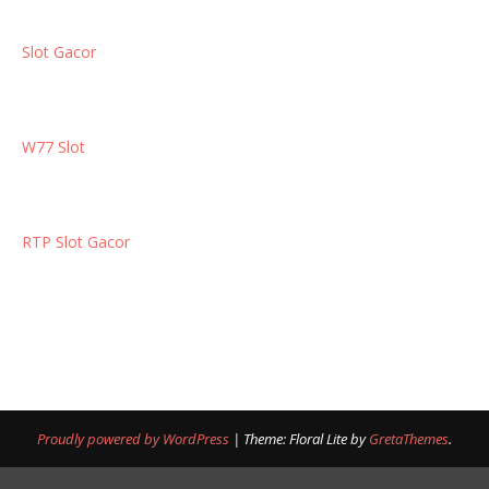
Slot Gacor
W77 Slot
RTP Slot Gacor
Proudly powered by WordPress
|
Theme: Floral Lite by
GretaThemes
.