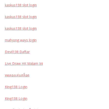
kaskus138 slot login
kaskus138 slot login
kaskus138 slot login
mahjong ways login
Devil138 Daftar
Live Draw HK Malam Ini
ทดลองเล่นสล็อต
King138 Login
King138 Login