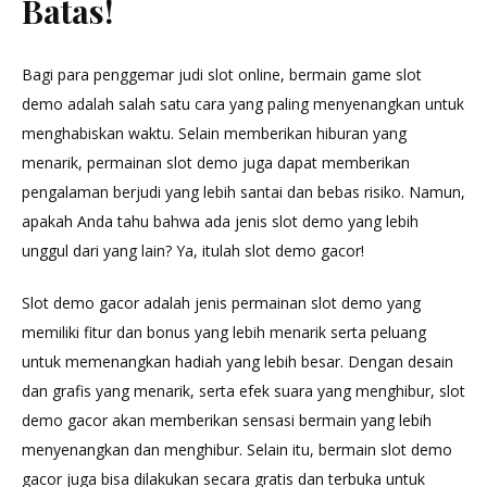
Batas!
Bagi para penggemar judi slot online, bermain game slot
demo adalah salah satu cara yang paling menyenangkan untuk
menghabiskan waktu. Selain memberikan hiburan yang
menarik, permainan slot demo juga dapat memberikan
pengalaman berjudi yang lebih santai dan bebas risiko. Namun,
apakah Anda tahu bahwa ada jenis slot demo yang lebih
unggul dari yang lain? Ya, itulah slot demo gacor!
Slot demo gacor adalah jenis permainan slot demo yang
memiliki fitur dan bonus yang lebih menarik serta peluang
untuk memenangkan hadiah yang lebih besar. Dengan desain
dan grafis yang menarik, serta efek suara yang menghibur, slot
demo gacor akan memberikan sensasi bermain yang lebih
menyenangkan dan menghibur. Selain itu, bermain slot demo
gacor juga bisa dilakukan secara gratis dan terbuka untuk