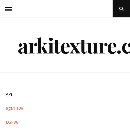
Skip
Ope
to
Sear
Popu
content
arkitexture
APi
agen 138
EGP88