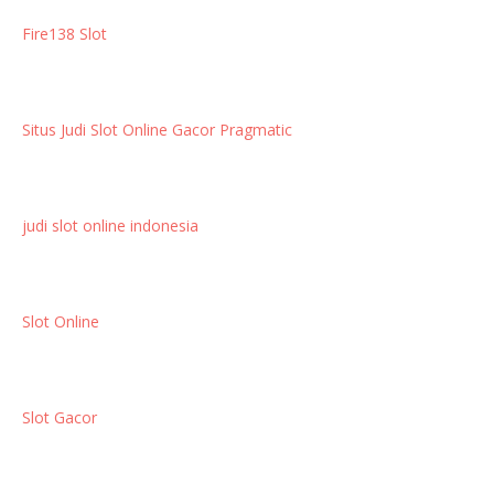
i
Fire138 Slot
p
o
Situs Judi Slot Online Gacor Pragmatic
s
judi slot online indonesia
Slot Online
Slot Gacor