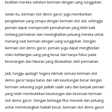
keahlian mereka sebelum bermain dengan uang sungguhan.
Selain itu, bermain slot demo gacor juga memberikan
pengalaman yang serupa dengan bermain slot asli, sehingga
pemain dapat memperoleh pemahaman yang lebih baik
tentang permainan dan meningkatkan peluang mereka untuk
menang saat bermain dengan uang sungguhan. Dengan
bermain slot demo gacor, pemain juga dapat menghindari
risiko kehilangan uang yang besar dan hanya fokus pada
kesenangan dan hiburan yang ditawarkan oleh permainan.
Jadi, tunggu apalagi? Segera nikmati sensasi bermain slot
demo gacor tanpa batas dan raih keuntungan besar dengan
bermain sekarang juga! Jadilah salah satu dari banyak pemain
yang telah membuktikan keuntungan dan keseruan bermain
slot demo gacor. Dengan berbagai fitur menarik dan peluang
untuk memenangkan hadiah besar, bermain slot demo gacor