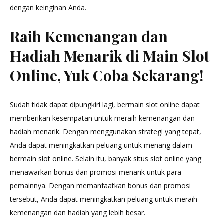
dengan keinginan Anda.
Raih Kemenangan dan
Hadiah Menarik di Main Slot
Online, Yuk Coba Sekarang!
Sudah tidak dapat dipungkiri lagi, bermain slot online dapat
memberikan kesempatan untuk meraih kemenangan dan
hadiah menarik. Dengan menggunakan strategi yang tepat,
Anda dapat meningkatkan peluang untuk menang dalam
bermain slot online. Selain itu, banyak situs slot online yang
menawarkan bonus dan promosi menarik untuk para
pemainnya. Dengan memanfaatkan bonus dan promosi
tersebut, Anda dapat meningkatkan peluang untuk meraih
kemenangan dan hadiah yang lebih besar.