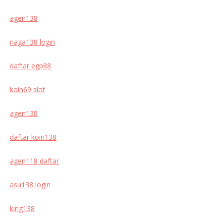
agen138
naga138 login
daftar egp88
koin69 slot
agen138
daftar koin138
agen118 daftar
asu138 login
king138