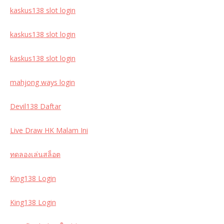
kaskus138 slot login
kaskus138 slot login
kaskus138 slot login
mahjong ways login
Devil138 Daftar
Live Draw HK Malam Ini
ทดลองเล่นสล็อต
King138 Login
King138 Login