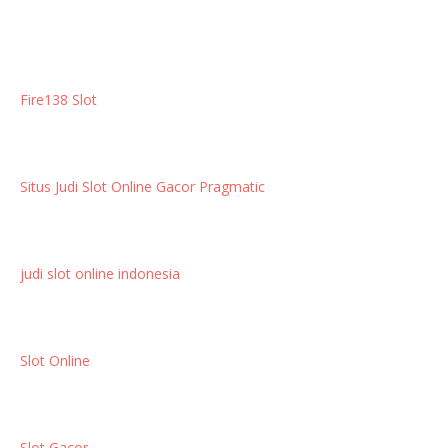
a
s
i
Fire138 Slot
p
o
Situs Judi Slot Online Gacor Pragmatic
s
judi slot online indonesia
Slot Online
Slot Gacor