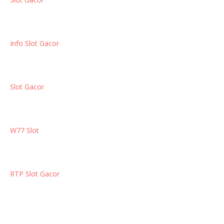
Info Slot Gacor
Slot Gacor
W77 Slot
RTP Slot Gacor