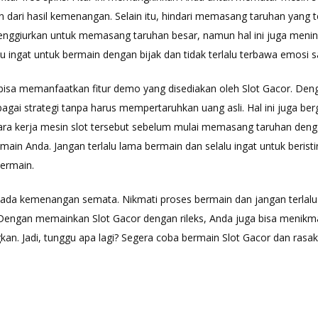
dari hasil kemenangan. Selain itu, hindari memasang taruhan yang te
enggiurkan untuk memasang taruhan besar, namun hal ini juga menin
alu ingat untuk bermain dengan bijak dan tidak terlalu terbawa emosi 
isa memanfaatkan fitur demo yang disediakan oleh Slot Gacor. Dengan
agai strategi tanpa harus mempertaruhkan uang asli. Hal ini juga be
kerja mesin slot tersebut sebelum mulai memasang taruhan dengan
rmain Anda. Jangan terlalu lama bermain dan selalu ingat untuk berist
bermain.
s pada kemenangan semata. Nikmati proses bermain dan jangan terlal
Dengan memainkan Slot Gacor dengan rileks, Anda juga bisa menikm
an. Jadi, tunggu apa lagi? Segera coba bermain Slot Gacor dan rasak