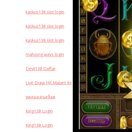
kaskus138 slot login
kaskus138 slot login
kaskus138 slot login
mahjong ways login
Devil138 Daftar
Live Draw HK Malam Ini
ทดลองเล่นสล็อต
King138 Login
King138 Login