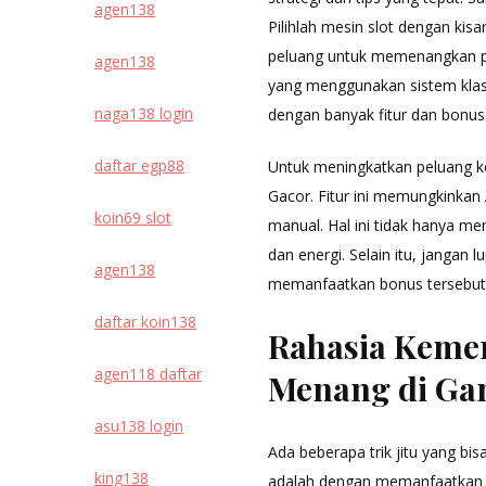
agen138
Pilihlah mesin slot dengan kis
peluang untuk memenangkan per
agen138
yang menggunakan sistem klas
naga138 login
dengan banyak fitur dan bonus
daftar egp88
Untuk meningkatkan peluang ke
Gacor. Fitur ini memungkinka
koin69 slot
manual. Hal ini tidak hanya 
dan energi. Selain itu, janga
agen138
memanfaatkan bonus tersebut,
daftar koin138
Rahasia Kemen
agen118 daftar
Menang di Ga
asu138 login
Ada beberapa trik jitu yang b
king138
adalah dengan memanfaatkan fi