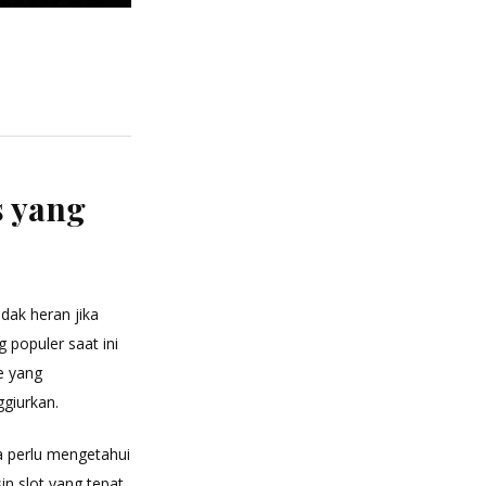
s yang
dak heran jika
 populer saat ini
e yang
giurkan.
a perlu mengetahui
n slot yang tepat.